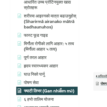
आधारित उच्च प्रोटिनयुक्त खाद्य
स्रोतहरू
शरीरमा आइरनको मात्रा बढाउनुहोस्
(Sharirmā airanako mātrā
badhaunuhos)
फास्ट फूड गाइड
मिर्गौला रोगीको लागि आहार: ५ तत्व
(मिर्गौला आहार ५ तत्व)
पूर्ण तरल आहार
हृदय स्वास्थ्यकर आहार
घाउ निको पार्नु
अघिल्ल
पोषण सेवा
पोषण 
फ्याटी लिभर (Gan nhiễm mỡ)
६ हप्ते तालिम योजना