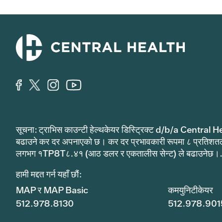
सूचना: ट्राभिस काउन्टी हेल्थकेयर डिस्ट्रिक्ट d/b/a Central He
बढाउने कर दर अपनाएको छ। कर दर प्रभावकारी रूपमा ८ प्रतिशत
लगभग १TP8T८.४१ (आठ डलर र एकतालीस सेन्ट) ले बढाउनेछ।
हामी मद्दत गर्न यहाँ छौं:
MAP र MAP Basic
कमयुनिटीकेयर
512.978.8130
512.978.901