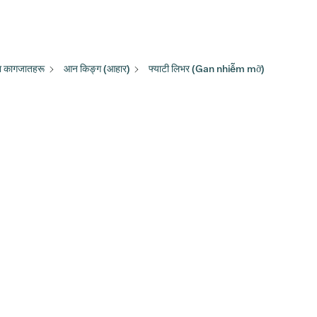
ा कागजातहरू
आन किङ्ग (आहार)
फ्याटी लिभर (Gan nhiễm mỡ)