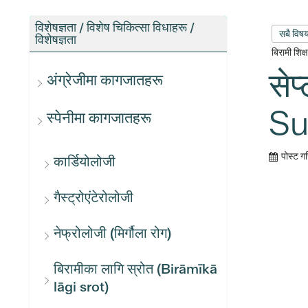
विशेषज्ञता / विशेष चिकित्सा विधाहरू /
सबै विष
विशेषज्ञता
बिरामी शिक
सेप
अंग्रेजीमा कागजातहरू
Su
स्पेनीमा कागजातहरू
पोस्ट ग
कार्डियोलोजी
गैस्ट्रोएंटेरोलोजी
नेफ्रोलोजी (मिर्गौला रोग)
बिरामीका लागि स्रोत (Birāmīkā
lāgi srot)