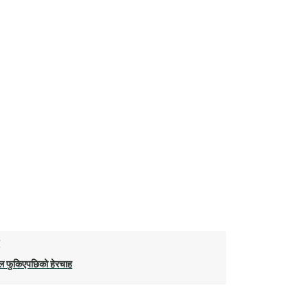
ो
िल फुकिएपछिको हेरचाह