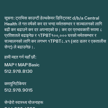
सूचना: ट्राभिस काउन्टी हेल्थकेयर डिस्ट्रिक्ट d/b/a Central
Health ले गत वर्षको कर दर भन्दा मर्मतसम्भार र सञ्चालनको लागि
बढी कर बढाउने कर दर अपनाएको छ। कर दर प्रभावकारी रूपमा ८
प्रतिशतले बढाइनेछ र १TP8T१००,००० घरको मर्मतसम्भार र
सञ्चालनको लागि कर लगभग १TP8T८.४१ (आठ डलर र एकतालीस
सेन्ट) ले बढाउनेछ।.
हामी मद्दत गर्न यहाँ छौं:
MAP र MAP Basic
512.978.8130
कमयुनिटीकेयर
512.978.9015
सेन्डेरो स्वास्थ्य योजनाहरू