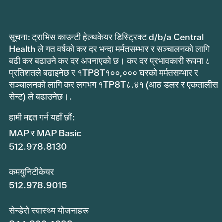
सूचना: ट्राभिस काउन्टी हेल्थकेयर डिस्ट्रिक्ट d/b/a Central
Health ले गत वर्षको कर दर भन्दा मर्मतसम्भार र सञ्चालनको लागि
बढी कर बढाउने कर दर अपनाएको छ। कर दर प्रभावकारी रूपमा ८
प्रतिशतले बढाइनेछ र १TP8T१००,००० घरको मर्मतसम्भार र
सञ्चालनको लागि कर लगभग १TP8T८.४१ (आठ डलर र एकतालीस
सेन्ट) ले बढाउनेछ।.
हामी मद्दत गर्न यहाँ छौं:
MAP र MAP Basic
512.978.8130
कमयुनिटीकेयर
512.978.9015
सेन्डेरो स्वास्थ्य योजनाहरू