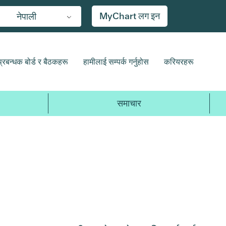
MyChart लग इन
नेपाली
प्रबन्धक बोर्ड र बैठकहरू
हामीलाई सम्पर्क गर्नुहोस
करियरहरू
समाचार