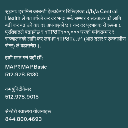
सूचना: ट्राभिस काउन्टी हेल्थकेयर डिस्ट्रिक्ट d/b/a Central
Health ले गत वर्षको कर दर भन्दा मर्मतसम्भार र सञ्चालनको लागि
बढी कर बढाउने कर दर अपनाएको छ। कर दर प्रभावकारी रूपमा ८
प्रतिशतले बढाइनेछ र १TP8T१००,००० घरको मर्मतसम्भार र
सञ्चालनको लागि कर लगभग १TP8T८.४१ (आठ डलर र एकतालीस
सेन्ट) ले बढाउनेछ।.
हामी मद्दत गर्न यहाँ छौं:
MAP र MAP Basic
512.978.8130
कमयुनिटीकेयर
512.978.9015
सेन्डेरो स्वास्थ्य योजनाहरू
844.800.4693