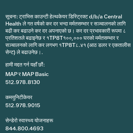
सूचना: ट्राभिस काउन्टी हेल्थकेयर डिस्ट्रिक्ट d/b/a Central
Health ले गत वर्षको कर दर भन्दा मर्मतसम्भार र सञ्चालनको लागि
बढी कर बढाउने कर दर अपनाएको छ। कर दर प्रभावकारी रूपमा ८
प्रतिशतले बढाइनेछ र १TP8T१००,००० घरको मर्मतसम्भार र
सञ्चालनको लागि कर लगभग १TP8T८.४१ (आठ डलर र एकतालीस
सेन्ट) ले बढाउनेछ।.
हामी मद्दत गर्न यहाँ छौं:
MAP र MAP Basic
512.978.8130
कमयुनिटीकेयर
512.978.9015
सेन्डेरो स्वास्थ्य योजनाहरू
844.800.4693