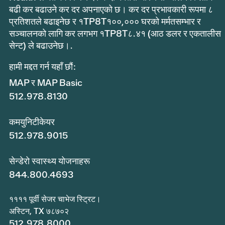
बढी कर बढाउने कर दर अपनाएको छ। कर दर प्रभावकारी रूपमा ८
प्रतिशतले बढाइनेछ र १TP8T१००,००० घरको मर्मतसम्भार र
सञ्चालनको लागि कर लगभग १TP8T८.४१ (आठ डलर र एकतालीस
सेन्ट) ले बढाउनेछ।.
हामी मद्दत गर्न यहाँ छौं:
MAP र MAP Basic
512.978.8130
कमयुनिटीकेयर
512.978.9015
सेन्डेरो स्वास्थ्य योजनाहरू
844.800.4693
११११ पूर्वी सेजर चाभेज स्ट्रिट।
अस्टिन, TX ७८७०२
512.978.8000