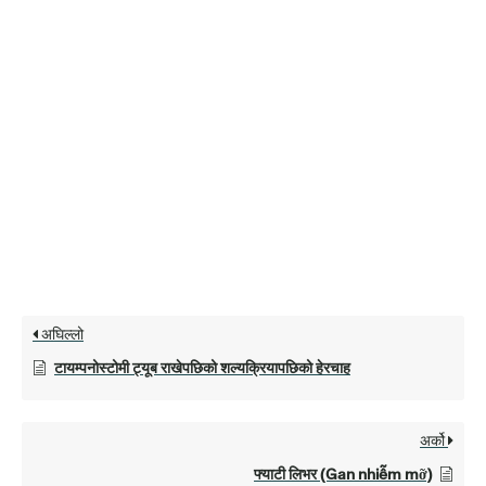
अघिल्लो
टायम्पनोस्टोमी ट्यूब राखेपछिको शल्यक्रियापछिको हेरचाह
अर्को
फ्याटी लिभर (Gan nhiễm mỡ)