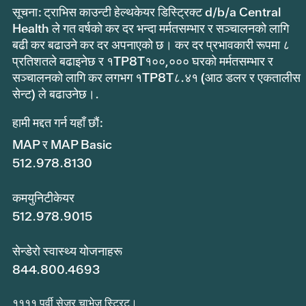
सूचना: ट्राभिस काउन्टी हेल्थकेयर डिस्ट्रिक्ट d/b/a Central
Health ले गत वर्षको कर दर भन्दा मर्मतसम्भार र सञ्चालनको लागि
बढी कर बढाउने कर दर अपनाएको छ। कर दर प्रभावकारी रूपमा ८
प्रतिशतले बढाइनेछ र १TP8T१००,००० घरको मर्मतसम्भार र
सञ्चालनको लागि कर लगभग १TP8T८.४१ (आठ डलर र एकतालीस
सेन्ट) ले बढाउनेछ।.
हामी मद्दत गर्न यहाँ छौं:
MAP र MAP Basic
512.978.8130
कमयुनिटीकेयर
512.978.9015
सेन्डेरो स्वास्थ्य योजनाहरू
844.800.4693
११११ पूर्वी सेजर चाभेज स्ट्रिट।