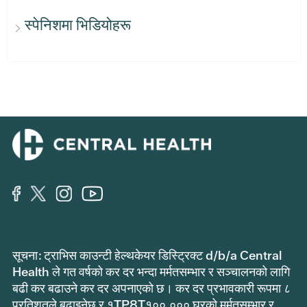
स्पेनिशमा भिडियोहरू
सूचना: ट्राभिस काउन्टी हेल्थकेयर डिस्ट्रिक्ट d/b/a Central
Health ले गत वर्षको कर दर भन्दा मर्मतसम्भार र सञ्चालनको लागि
बढी कर बढाउने कर दर अपनाएको छ। कर दर प्रभावकारी रूपमा ८
प्रतिशतले बढाइनेछ र १TP8T१००,००० घरको मर्मतसम्भार र