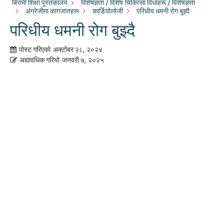
बिरामी शिक्षा पुस्तकालय
विशेषज्ञता / विशेष चिकित्सा विधाहरू / विशेषज्ञता
अंग्रेजीमा कागजातहरू
कार्डियोलोजी
परिधीय धमनी रोग बुझ्दै
परिधीय धमनी रोग बुझ्दै
पोस्ट गरिएको
अक्टोबर २८, २०२४
अद्यावधिक गरियो
जनवरी ७, २०२५