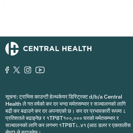
सूचना: ट्राभिस काउन्टी हेल्थकेयर डिस्ट्रिक्ट d/b/a Central
Health ले गत वर्षको कर दर भन्दा मर्मतसम्भार र सञ्चालनको लागि
बढी कर बढाउने कर दर अपनाएको छ। कर दर प्रभावकारी रूपमा ८
प्रतिशतले बढाइनेछ र १TP8T१००,००० घरको मर्मतसम्भार र
सञ्चालनको लागि कर लगभग १TP8T८.४१ (आठ डलर र एकतालीस
सेन्ट) ले बढाउनेछ।.