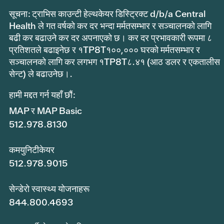
सूचना: ट्राभिस काउन्टी हेल्थकेयर डिस्ट्रिक्ट d/b/a Central
Health ले गत वर्षको कर दर भन्दा मर्मतसम्भार र सञ्चालनको लागि
बढी कर बढाउने कर दर अपनाएको छ। कर दर प्रभावकारी रूपमा ८
प्रतिशतले बढाइनेछ र १TP8T१००,००० घरको मर्मतसम्भार र
सञ्चालनको लागि कर लगभग १TP8T८.४१ (आठ डलर र एकतालीस
सेन्ट) ले बढाउनेछ।.
हामी मद्दत गर्न यहाँ छौं:
MAP र MAP Basic
512.978.8130
कमयुनिटीकेयर
512.978.9015
सेन्डेरो स्वास्थ्य योजनाहरू
844.800.4693