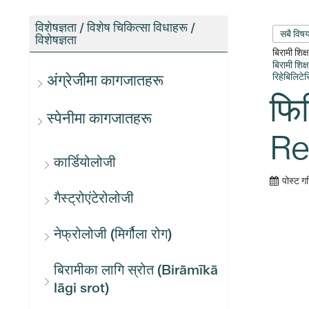
विशेषज्ञता / विशेष चिकित्सा विधाहरू /
सबै विष
विशेषज्ञता
बिरामी शिक
बिरामी शिक
रिहेबिलिटे
अंग्रेजीमा कागजातहरू
फिज
स्पेनीमा कागजातहरू
Re
कार्डियोलोजी
पोस्ट ग
गैस्ट्रोएंटेरोलोजी
नेफ्रोलोजी (मिर्गौला रोग)
बिरामीका लागि स्रोत (Birāmīkā
lāgi srot)