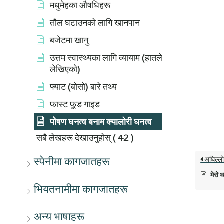
मधुमेहका औषधिहरू
तौल घटाउनको लागि खानपान
बजेटमा खानु
उत्तम स्वास्थ्यका लागि व्यायाम (हातले
लेखिएको)
फ्याट (बोसो) बारे तथ्य
फास्ट फूड गाइड
पोषण घनत्व बनाम क्यालोरी घनत्व
सबै लेखहरू देखाउनुहोस्
( 42 )
स्पेनीमा कागजातहरू
अघिल्ल
मेरो 
भियतनामीमा कागजातहरू
अन्य भाषाहरू