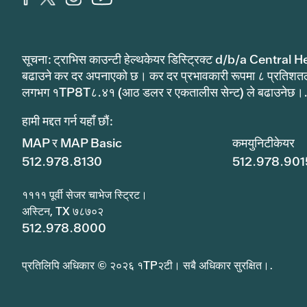
सूचना: ट्राभिस काउन्टी हेल्थकेयर डिस्ट्रिक्ट d/b/a Central He
बढाउने कर दर अपनाएको छ। कर दर प्रभावकारी रूपमा ८ प्रतिशत
लगभग १TP8T८.४१ (आठ डलर र एकतालीस सेन्ट) ले बढाउनेछ।
हामी मद्दत गर्न यहाँ छौं:
MAP र MAP Basic
कमयुनिटीकेयर
512.978.8130
512.978.901
११११ पूर्वी सेजर चाभेज स्ट्रिट।
अस्टिन, TX ७८७०२
512.978.8000
प्रतिलिपि अधिकार © २०२६ १TP२टी। सबै अधिकार सुरक्षित।.