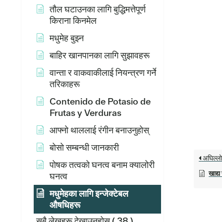
तौल घटाउनका लागि बुद्धिमत्तेपूर्ण
किराना किनमेल
मधुमेह बुझ्न
बाहिर खानपानका लागि सुझावहरू
वान्ता र वाकवाकीलाई नियन्त्रण गर्ने
तरिकाहरू
Contenido de Potasio de
Frutas y Verduras
आफ्नो थाललाई रंगीन बनाउनुहोस्
बोसो सम्बन्धी जानकारी
अघिल्ल
पोषक तत्वको घनत्व बनाम क्यालोरी
खाद्
घनत्व
मधुमेहका लागि इन्जेक्टेबल
औषधिहरू
सबै लेखहरू देखाउनुहोस्
( 38 )