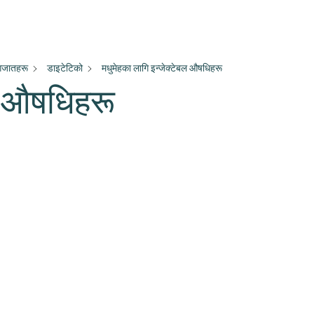
ागजातहरू
डाइटेटिको
मधुमेहका लागि इन्जेक्टेबल औषधिहरू
े औषधिहरू