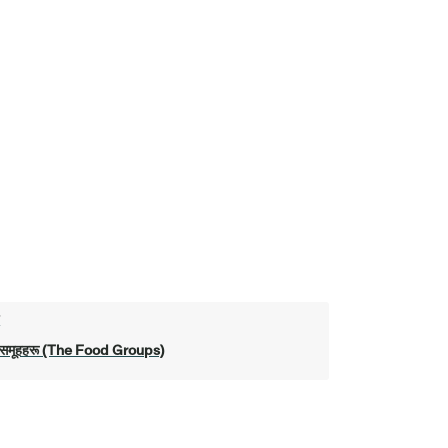
ो
य समूहहरू (The Food Groups)