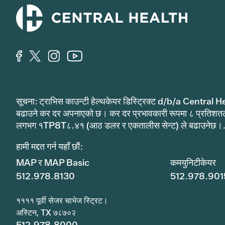
सूचना: ट्राभिस काउन्टी हेल्थकेयर डिस्ट्रिक्ट d/b/a Central He
बढाउने कर दर अपनाएको छ। कर दर प्रभावकारी रूपमा ८ प्रतिशत
लगभग १TP8T८.४१ (आठ डलर र एकतालीस सेन्ट) ले बढाउनेछ।
हामी मद्दत गर्न यहाँ छौं:
MAP र MAP Basic
कमयुनिटीकेयर
512.978.8130
512.978.901
११११ पूर्वी सेजर चाभेज स्ट्रिट।
अस्टिन, TX ७८७०२
512.978.8000