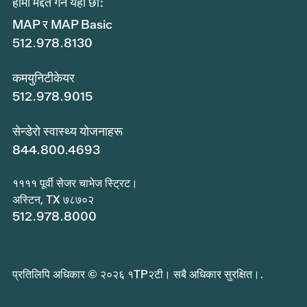
हामी मद्दत गर्न यहाँ छौं:
MAP र MAP Basic
512.978.8130
कमयुनिटीकेयर
512.978.9015
सेन्डेरो स्वास्थ्य योजनाहरू
844.800.4693
११११ पूर्वी सेजर चाभेज स्ट्रिट।
अस्टिन, TX ७८७०२
512.978.8000
प्रतिलिपि अधिकार © २०२६ १TP२टी। सबै अधिकार सुरक्षित।.