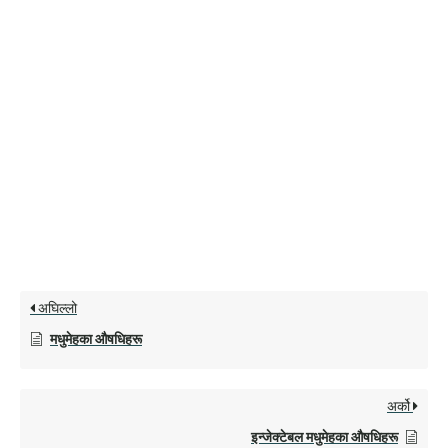
अघिल्लो
मधुमेहका औषधिहरू
अर्को
इन्जेक्टेबल मधुमेहका औषधिहरू