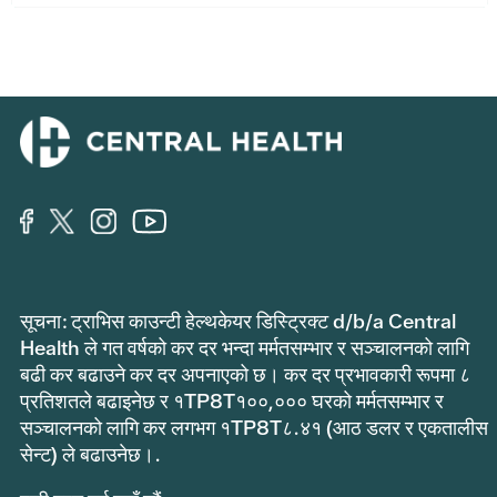
सूचना: ट्राभिस काउन्टी हेल्थकेयर डिस्ट्रिक्ट d/b/a Central
Health ले गत वर्षको कर दर भन्दा मर्मतसम्भार र सञ्चालनको लागि
बढी कर बढाउने कर दर अपनाएको छ। कर दर प्रभावकारी रूपमा ८
प्रतिशतले बढाइनेछ र १TP8T१००,००० घरको मर्मतसम्भार र
सञ्चालनको लागि कर लगभग १TP8T८.४१ (आठ डलर र एकतालीस
सेन्ट) ले बढाउनेछ।.