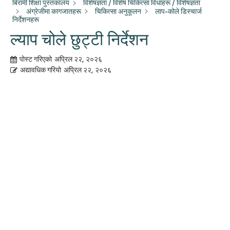
बिरामी शिक्षा पुस्तकालय
विशेषज्ञता / विशेष चिकित्सा विधाहरू / विशेषज्ञता
अंग्रेजीमा कागजातहरू
चिकित्सा अनुकूलन
लाप-कोले डिस्चार्ज
निर्देशनहरू
ल्याप चोले छुट्टी निर्देशन
पोस्ट गरिएको
अप्रिल २२, २०२६
अद्यावधिक गरियो
अप्रिल २२, २०२६