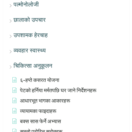
पल्मोनोलोजी
छालाको उपचार
उपशामक हेरचाह
व्यवहार स्वास्थ्य
चिकित्सा अनुकूलन
६-हप्ते कसरत योजना
पेटको हर्निया मर्मतपछि घर जाने निर्देशनहरू
आधारभूत भागका आकारहरू
व्यायामका फाइदाहरू
बक्स सास फेर्ने अभ्यास
सस्तो प्रोटिन स्रोतहरू