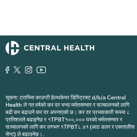
सूचना: ट्राभिस काउन्टी हेल्थकेयर डिस्ट्रिक्ट d/b/a Central
Health ले गत वर्षको कर दर भन्दा मर्मतसम्भार र सञ्चालनको लागि
बढी कर बढाउने कर दर अपनाएको छ। कर दर प्रभावकारी रूपमा ८
प्रतिशतले बढाइनेछ र १TP8T१००,००० घरको मर्मतसम्भार र
सञ्चालनको लागि कर लगभग १TP8T८.४१ (आठ डलर र एकतालीस
सेन्ट) ले बढाउनेछ।.