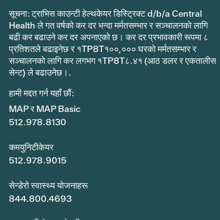
सूचना: ट्राभिस काउन्टी हेल्थकेयर डिस्ट्रिक्ट d/b/a Central
Health ले गत वर्षको कर दर भन्दा मर्मतसम्भार र सञ्चालनको लागि
बढी कर बढाउने कर दर अपनाएको छ। कर दर प्रभावकारी रूपमा ८
प्रतिशतले बढाइनेछ र १TP8T१००,००० घरको मर्मतसम्भार र
सञ्चालनको लागि कर लगभग १TP8T८.४१ (आठ डलर र एकतालीस
सेन्ट) ले बढाउनेछ।.
हामी मद्दत गर्न यहाँ छौं:
MAP र MAP Basic
512.978.8130
कमयुनिटीकेयर
512.978.9015
सेन्डेरो स्वास्थ्य योजनाहरू
844.800.4693