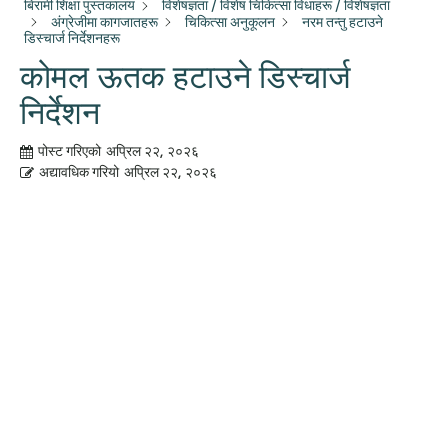
बिरामी शिक्षा पुस्तकालय
विशेषज्ञता / विशेष चिकित्सा विधाहरू / विशेषज्ञता
अंग्रेजीमा कागजातहरू
चिकित्सा अनुकूलन
नरम तन्तु हटाउने
डिस्चार्ज निर्देशनहरू
कोमल ऊतक हटाउने डिस्चार्ज
निर्देशन
पोस्ट गरिएको
अप्रिल २२, २०२६
अद्यावधिक गरियो
अप्रिल २२, २०२६