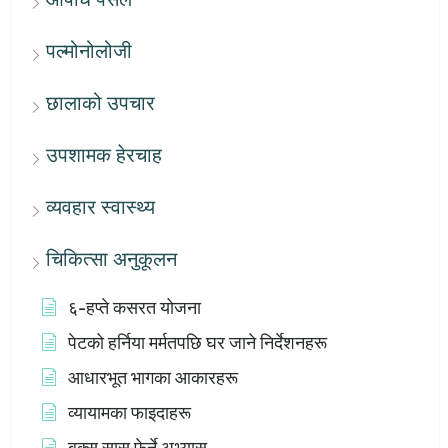
पल्मोनोलोजी
छालाको उपचार
उपशामक हेरचाह
व्यवहार स्वास्थ्य
चिकित्सा अनुकूलन
६-हप्ते कसरत योजना
पेटको हर्निया मर्मतपछि घर जाने निर्देशनहरू
आधारभूत भागका आकारहरू
व्यायामका फाइदाहरू
बक्स सास फेर्ने अभ्यास