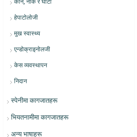
कान, नाक र घाँटी
हेपाटोलोजी
मुख स्वास्थ्य
एन्डोक्राइनोलजी
केस व्यवस्थापन
निदान
स्पेनीमा कागजातहरू
भियतनामीमा कागजातहरू
अन्य भाषाहरू