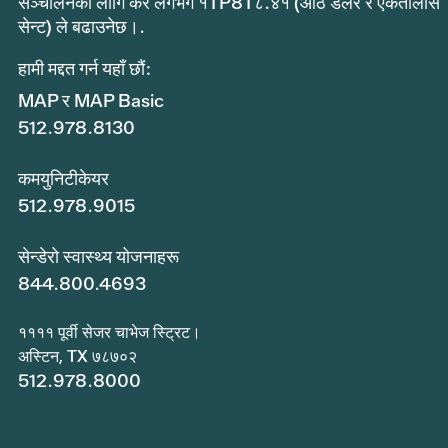
सञ्चालनको लागि कर लगभग १TP8T८.४१ (आठ डलर र एकतालीस
सेन्ट) ले बढाउनेछ।.
हामी मद्दत गर्न यहाँ छौं:
MAP र MAP Basic
512.978.8130
कमयुनिटीकेयर
512.978.9015
सेन्डेरो स्वास्थ्य योजनाहरू
844.800.4693
११११ पूर्वी सेजर चाभेज स्ट्रिट।
अस्टिन, TX ७८७०२
512.978.8000