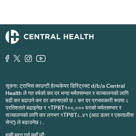
सूचना: ट्राभिस काउन्टी हेल्थकेयर डिस्ट्रिक्ट d/b/a Central
Health ले गत वर्षको कर दर भन्दा मर्मतसम्भार र सञ्चालनको लागि
बढी कर बढाउने कर दर अपनाएको छ। कर दर प्रभावकारी रूपमा ८
प्रतिशतले बढाइनेछ र १TP8T१००,००० घरको मर्मतसम्भार र
सञ्चालनको लागि कर लगभग १TP8T८.४१ (आठ डलर र एकतालीस
सेन्ट) ले बढाउनेछ।.
हामी मद्दत गर्न यहाँ छौं: