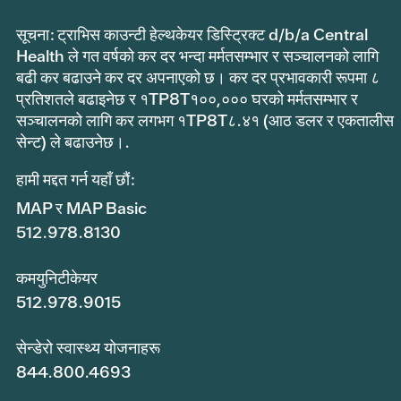
सूचना: ट्राभिस काउन्टी हेल्थकेयर डिस्ट्रिक्ट d/b/a Central
Health ले गत वर्षको कर दर भन्दा मर्मतसम्भार र सञ्चालनको लागि
बढी कर बढाउने कर दर अपनाएको छ। कर दर प्रभावकारी रूपमा ८
प्रतिशतले बढाइनेछ र १TP8T१००,००० घरको मर्मतसम्भार र
सञ्चालनको लागि कर लगभग १TP8T८.४१ (आठ डलर र एकतालीस
सेन्ट) ले बढाउनेछ।.
हामी मद्दत गर्न यहाँ छौं:
MAP र MAP Basic
512.978.8130
कमयुनिटीकेयर
512.978.9015
सेन्डेरो स्वास्थ्य योजनाहरू
844.800.4693