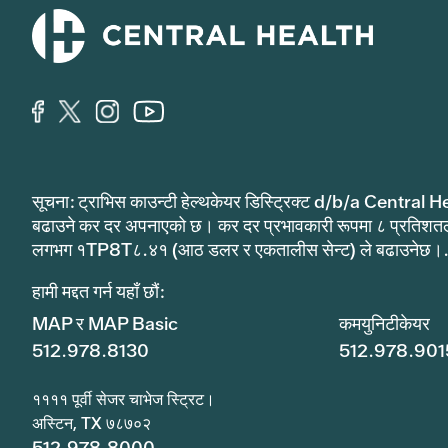
सूचना: ट्राभिस काउन्टी हेल्थकेयर डिस्ट्रिक्ट d/b/a Central He
बढाउने कर दर अपनाएको छ। कर दर प्रभावकारी रूपमा ८ प्रतिशत
लगभग १TP8T८.४१ (आठ डलर र एकतालीस सेन्ट) ले बढाउनेछ।
हामी मद्दत गर्न यहाँ छौं:
MAP र MAP Basic
कमयुनिटीकेयर
512.978.8130
512.978.901
११११ पूर्वी सेजर चाभेज स्ट्रिट।
अस्टिन, TX ७८७०२
512.978.8000