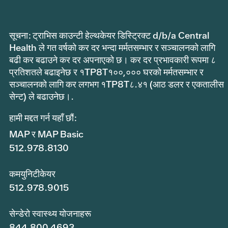
सूचना: ट्राभिस काउन्टी हेल्थकेयर डिस्ट्रिक्ट d/b/a Central
Health ले गत वर्षको कर दर भन्दा मर्मतसम्भार र सञ्चालनको लागि
बढी कर बढाउने कर दर अपनाएको छ। कर दर प्रभावकारी रूपमा ८
प्रतिशतले बढाइनेछ र १TP8T१००,००० घरको मर्मतसम्भार र
सञ्चालनको लागि कर लगभग १TP8T८.४१ (आठ डलर र एकतालीस
सेन्ट) ले बढाउनेछ।.
हामी मद्दत गर्न यहाँ छौं:
MAP र MAP Basic
512.978.8130
कमयुनिटीकेयर
512.978.9015
सेन्डेरो स्वास्थ्य योजनाहरू
844.800.4693