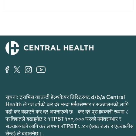
सूचना: ट्राभिस काउन्टी हेल्थकेयर डिस्ट्रिक्ट d/b/a Central
Health ले गत वर्षको कर दर भन्दा मर्मतसम्भार र सञ्चालनको लागि
बढी कर बढाउने कर दर अपनाएको छ। कर दर प्रभावकारी रूपमा ८
प्रतिशतले बढाइनेछ र १TP8T१००,००० घरको मर्मतसम्भार र
सञ्चालनको लागि कर लगभग १TP8T८.४१ (आठ डलर र एकतालीस
सेन्ट) ले बढाउनेछ।.