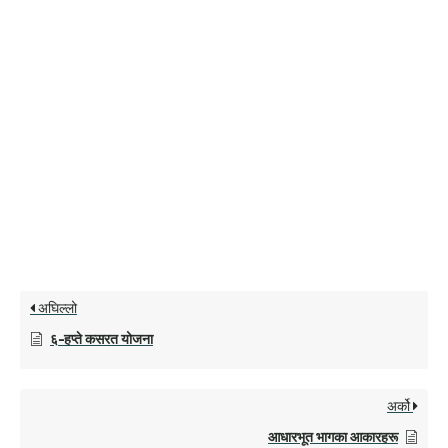
अघिल्लो
६-हप्ते कसरत योजना
अर्को
आधारभूत भागका आकारहरू