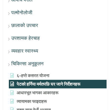
पल्मोनोलोजी
छालाको उपचार
उपशामक हेरचाह
व्यवहार स्वास्थ्य
चिकित्सा अनुकूलन
६-हप्ते कसरत योजना
पेटको हर्निया मर्मतपछि घर जाने निर्देशनहरू
आधारभूत भागका आकारहरू
व्यायामका फाइदाहरू
बक्स सास फेर्ने अभ्यास