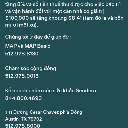
tăng 8% và số tiền thuế thu được cho việc bảo trì
và vận hành đối với một căn nhà có giá trị
$100,000 sẽ tăng khoảng $8.41 (tám đô la và bốn
mươi mốt xu).
Chúng tôi ở đây để giúp đỡ:
MAP và MAP Basic
512.978.8130
Chăm sóc cộng đồng
512.978.9015
Kế hoạch chăm sóc sức khỏe Sendero
844.800.4693
1111 Đường Cesar Chavez phía Đông
Austin, TX 78702
512.978.8000