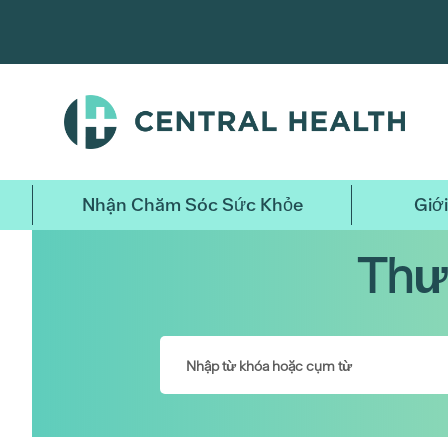
Bỏ
qua
nội
dung
chính
Nhận Chăm Sóc Sức Khỏe
Giới
Thư