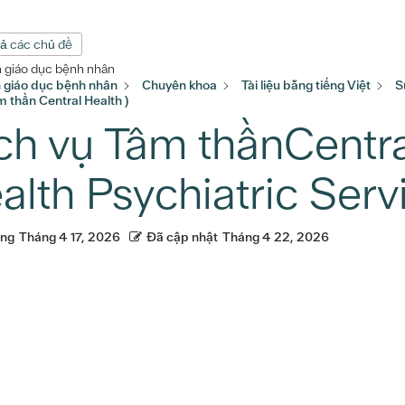
cả các chủ đề
n giáo dục bệnh nhân
n giáo dục bệnh nhân
Chuyên khoa
Tài liệu bằng tiếng Việt
S
 thần Central Health )
ch vụ Tâm thầnCentral
alth Psychiatric Serv
ăng
Tháng 4 17, 2026
Đã cập nhật
Tháng 4 22, 2026