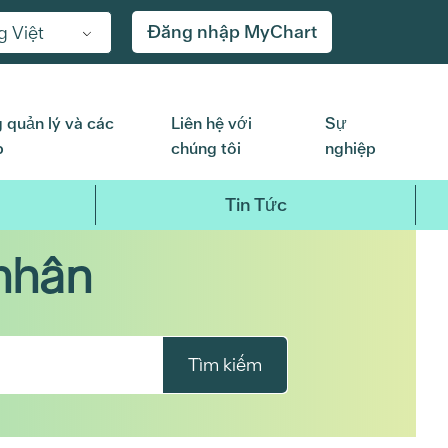
Đăng nhập MyChart
g Việt
 quản lý và các
Liên hệ với
Sự
p
chúng tôi
nghiệp
Tin Tức
nhân
Tìm kiếm