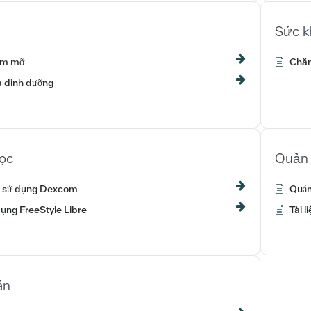
Sức k
ễm mỡ
Chăm
à dinh dưỡng
học
Quản 
 sử dụng Dexcom
Quản
ụng FreeStyle Libre
Tài 
án