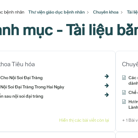
dục bệnh nhân
Thư viện giáo dục bệnh nhân
Chuyên khoa
Tài li
nh mục - Tài liệu bằ
hoa Tiêu hóa
Chuyê
 Cho Nội Soi Đại Tràng
Các 
dành
Nội Soi Đại Tràng Trong Hai Ngày
Chế 
 sau nội soi đại tràng
Hướn
Lành
Hiển thị các bài viết còn lại
+ 1 Bài v