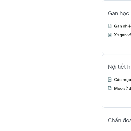
Gan học
Gan nhi
Xơ gan v
Nội tiết 
Các mẹo
Mẹo sử d
Chẩn đo