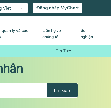
Đăng nhập MyChart
g Việt
 quản lý và các
Liên hệ với
Sự
p
chúng tôi
nghiệp
Tin Tức
nhân
Tìm kiếm