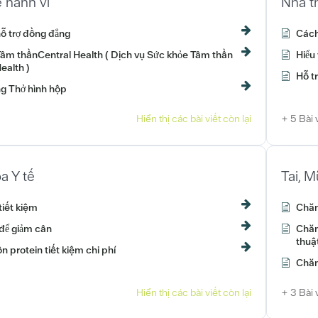
 hành vi
Nhà t
hỗ trợ đồng đẳng
Cách
Tâm thầnCentral Health ( Dịch vụ Sức khỏe Tâm thần
Hiểu
ealth )
Hỗ t
g Thở hình hộp
Hiển thị các bài viết còn lại
+ 5 Bài 
a Y tế
Tai, M
tiết kiệm
Chăm
để giảm cân
Chăm
thuậ
 protein tiết kiệm chi phí
Chăm
Hiển thị các bài viết còn lại
+ 3 Bài 