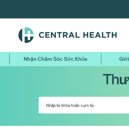
Bỏ
qua
nội
dung
chính
Nhận Chăm Sóc Sức Khỏe
Giới
Thư