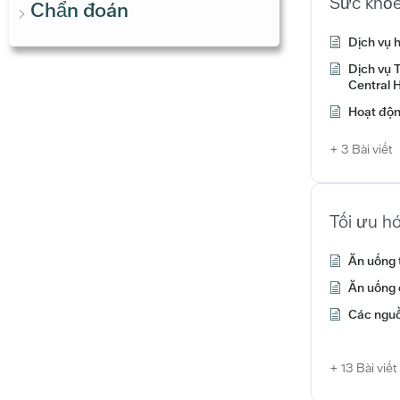
Sức khỏe
Chẩn đoán
Dịch vụ 
Dịch vụ 
Central H
Hoạt độn
+ 3 Bài viết
Tối ưu hó
Ăn uống 
Ăn uống 
Các nguồn
+ 13 Bài viết