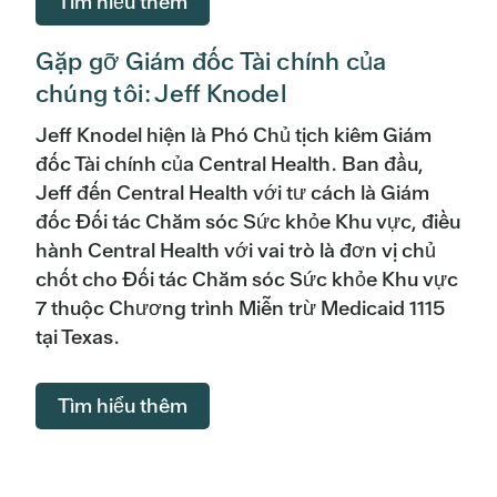
Tìm hiểu thêm
Doanh thu của bệnh nhân
1,000,000
Khuyết tật
Phần trăm
Nhà thuốc
19,500,000
Gặp gỡ Giám đốc Tài chính của
Khác
25,900,000
Nhà ở trung bình
20% (mức tối đa cho
chúng tôi: Jeff Knodel
Quỹ Sáng kiến Chăm sóc Sức khỏe
phép theo luật tiểu
1,000,000
Cộng đồng
bang)
TỔNG DOANH THU KHÔNG
420,385,945
Jeff Knodel hiện là Phó Chủ tịch kiêm Giám
GIỚI HẠN
đốc Tài chính của Central Health. Ban đầu,
Dịch vụ chăm sóc sức khỏe đã mua
210,918,258
$185,200
Đã phê duyệt năm tài
Jeff đến Central Health với tư cách là Giám
DOANH THU BỊ HẠN CHẾ
chính 26
đốc Đối tác Chăm sóc Sức khỏe Khu vực, điều
Dịch vụ chăm sóc sức khỏe trực
hành Central Health với vai trò là đơn vị chủ
tiếp
Số dư đầu kỳ
1,706,834
$185,200
Phần trăm
chốt cho Đối tác Chăm sóc Sức khỏe Khu vực
7 thuộc Chương trình Miễn trừ Medicaid 1115
Liệu pháp và Tư vấn
2,115,947
Tất cả doanh thu bị hạn chế
1,833,333
Nhà ở trung bình
tại Texas.
Chăm sóc Tâm thần và Nghiện
Quỹ hạn chế có sẵn
3,540,167
3,221,828
ngập
Đã phê duyệt năm tài
Tìm hiểu thêm
chính 26
TỔNG DOANH THU
423,926,112
Tim mạch
2,442,156
Phần trăm
Tài nguyên có sẵn
875,118,987