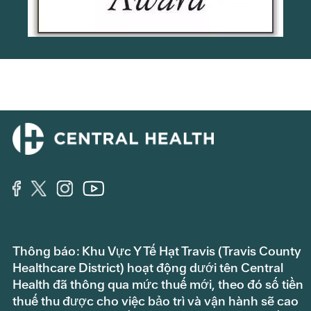
Hoạt động và Hỗ trợ Chăm sóc
Sức khỏe
Lương và phúc lợi
52,476,460
Chương trình Hỗ trợ Phí bảo hiểm
19,671,820
Chăm sóc Sức khỏe ACA
Hợp pháp
–
Tư vấn
970,000
Dịch vụ đã mua
10,305,800
Thông báo: Khu Vực Y Tế Hạt Travis (Travis County
Tiếp cận và Giáo dục
5,348,420
Healthcare District) hoạt động dưới tên Central
Health đã thông qua mức thuế mới, theo đó số tiền
Công nghệ thông tin & Dịch vụ
13,764,300
thuế thu được cho việc bảo trì và vận hành sẽ cao