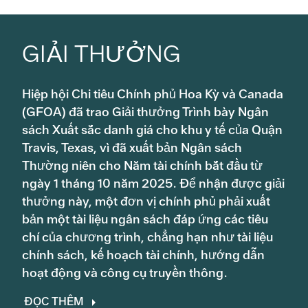
Nội tiết học
883,764
Nhà ở trung bình
CHI PHÍ KHÔNG GIỚI HẠN
Tác động trung bình đến
nhà ở
Tiêu hóa
4,266,275
GIẢI THƯỞNG
Cung cấp dịch vụ chăm sóc sức
433,984,684
khỏe
Bệnh thận
1,449,087
Đã phê duyệt năm tài
Đã phê duyệt năm tài
chính 26
chính 26
Hiệp hội Chi tiêu Chính phủ Hoa Kỳ và Canada
Sự quản lý
46,639,507
(GFOA) đã trao Giải thưởng Trình bày Ngân
Thần kinh học
354,559
sách Xuất sắc danh giá cho khu y tế của Quận
Phần trăm
Thỏa thuận liên kết UT
35,000,000
Travis, Texas, vì đã xuất bản Ngân sách
Chỉnh hình bàn chân
2,364,183
Thường niên cho Năm tài chính bắt đầu từ
Nhà ở trung bình
Giá trị nhà ở chịu thuế
Các mục đích sử dụng tài
ngày 1 tháng 10 năm 2025. Để nhận được giải
Bệnh phổi
1,915,923
trung bình
37,045,142
chính khác
thưởng này, một đơn vị chính phủ phải xuất
Bệnh thấp khớp
2,041,389
bản một tài liệu ngân sách đáp ứng các tiêu
$515,433
Đã phê duyệt năm tài
TỔNG CHI PHÍ KHÔNG GIỚI
chính 26
chí của chương trình, chẳng hạn như tài liệu
552,399,333
HẠN
Chăm sóc giảm nhẹ
1,027,374
chính sách, kế hoạch tài chính, hướng dẫn
hoạt động và công cụ truyền thông.
Phần trăm
CHI PHÍ HẠN CHẾ
Nhà thuốc
2,980,011
ĐỌC THÊM