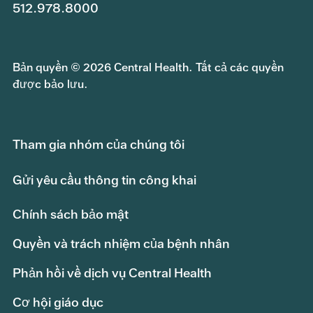
433,984,684
512.978.8000
khỏe toàn diện
SỰ QUẢN LÝ
Bản quyền © 2026 Central Health. Tất cả các quyền
được bảo lưu.
Lương và phúc lợi
28,252,193
Hợp pháp
5,505,000
Tham gia nhóm của chúng tôi
Tư vấn
3,246,250
Gửi yêu cầu thông tin công khai
Dịch vụ đã mua
1,532,666
Chính sách bảo mật
Tiếp cận và Giáo dục
539,580
Quyền và trách nhiệm của bệnh nhân
Công nghệ thông tin & Dịch vụ
2,009,155
Phản hồi về dịch vụ Central Health
Cơ hội giáo dục
Cho thuê, Tiện ích, An ninh và Bảo
195,000