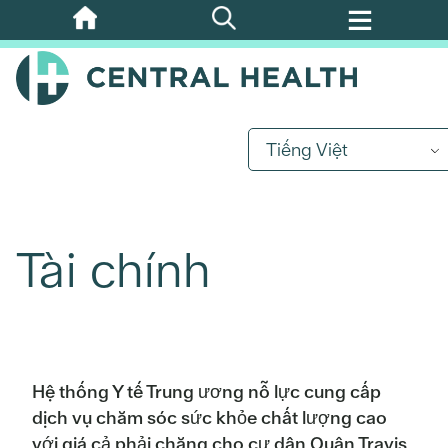
Bỏ
qua
nội
dung
chính
Tiếng Việt
Tài chính
Hệ thống Y tế Trung ương nỗ lực cung cấp
dịch vụ chăm sóc sức khỏe chất lượng cao
với giá cả phải chăng cho cư dân Quận Travis,