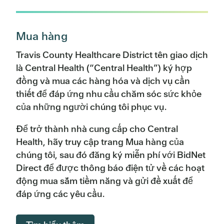
Đã phê duyệt năm tài
11.8023
SỰ MIÊU TẢ
CHÍNH 26
NĂM TÀI
chính 26
CHÍNH 2026
THUẾ SUẤT
.118023
Mua hàng
Phần trăm
100%
CUNG CẤP DỊCH VỤ CHĂM SÓC
SỨC KHỎE
Travis County Healthcare District tên giao dịch
FTE
1048.8
là Central Health (“Central Health”) ký hợp
Nhà ở trung bình
Dịch vụ chăm sóc sức khỏe mạng
đồng và mua các hàng hóa và dịch vụ cần
Số dư đầu kỳ (Dự phòng)
451,192,875
lưới
thiết để đáp ứng nhu cầu chăm sóc sức khỏe
Đã phê duyệt năm tài
chính 26
của những người chúng tôi phục vụ.
DOANH THU KHÔNG GIỚI
Chăm sóc sức khỏe ban đầu: Y tế,
103,446,258
HẠN
Nha khoa và Hành vi
Để trở thành nhà cung cấp cho Central
Phần trăm
Health, hãy truy cập trang Mua hàng của
Thuế tài sản
378,061,940
Chăm sóc chuyên khoa: bao gồm
37,348,000
chúng tôi, sau đó đăng ký miễn phí với BidNet
Nha khoa chuyên khoa
Nhà ở trung bình
Miễn trừ nhà ở
Direct để được thông báo điện tử về các hoạt
Doanh thu cho thuê
10,424,005
động mua sắm tiềm năng và gửi đề xuất để
Chăm sóc đặc biệt: Sức khỏe hành
40,274,000
vi
65 tuổi trở lên
Đã phê duyệt năm tài
đáp ứng các yêu cầu.
Giải quyết tranh chấp thuốc lá
5,000,000
chính 26
Chăm sóc sau cấp tính
9,350,000