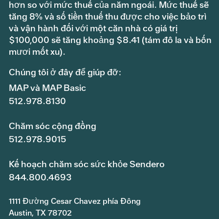
hơn so với mức thuế của năm ngoái. Mức thuế sẽ
Cho thuê, Tiện ích, An ninh và Bảo
14,181,693
tăng 8% và số tiền thuế thu được cho việc bảo trì
trì
và vận hành đối với một căn nhà có giá trị
$100,000 sẽ tăng khoảng $8.41 (tám đô la và bốn
Du lịch, đào tạo và phát triển
1,422,100
mươi mốt xu).
chuyên môn
Chúng tôi ở đây để giúp đỡ:
Chi phí hoạt động khác
864,370
MAP và MAP Basic
512.978.8130
Dịch vụ nợ – nghỉ hưu chính
8,320,000
Chăm sóc cộng đồng
Dịch vụ nợ – lãi suất
6,142,326
512.978.9015
Chuyển sang Sendero Risk-Based
8,000,000
Capital
Kế hoạch chăm sóc sức khỏe Sendero
844.800.4693
Tổng số hoạt động và hỗ trợ chăm
141,467,289
sóc sức khỏe
1111 Đường Cesar Chavez phía Đông
Austin, TX 78702
Cung cấp dịch vụ chăm sóc sức