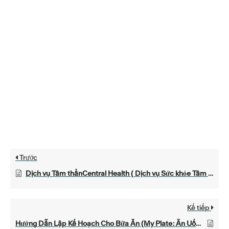
Trước
Dịch vụ Tâm thầnCentral Health ( Dịch vụ Sức khỏe Tâm thần Central Health )
Kế tiếp
Hướng Dẫn Lập Kế Hoạch Cho Bữa Ăn (My Plate: Ăn Uống Lành Mạnh Cho Bệnh Thận Mạn Tính)