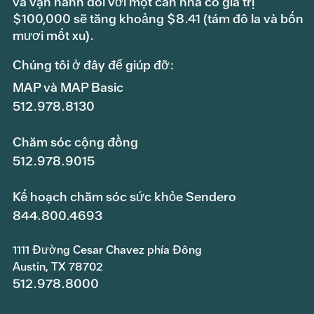
và vận hành đối với một căn nhà có giá trị
$100,000 sẽ tăng khoảng $8.41 (tám đô la và bốn
mươi mốt xu).
Chúng tôi ở đây để giúp đỡ:
MAP và MAP Basic
512.978.8130
Chăm sóc cộng đồng
512.978.9015
Kế hoạch chăm sóc sức khỏe Sendero
844.800.4693
1111 Đường Cesar Chavez phía Đông
Austin, TX 78702
512.978.8000