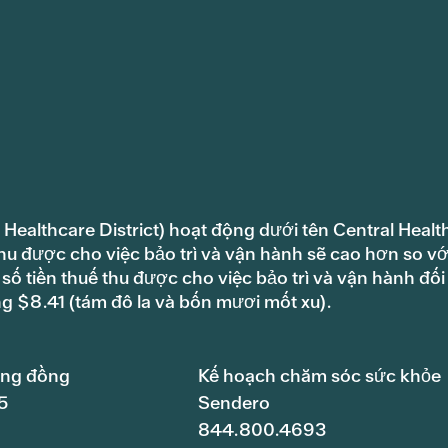
 Healthcare District) hoạt động dưới tên Central Healt
hu được cho việc bảo trì và vận hành sẽ cao hơn so vớ
ố tiền thuế thu được cho việc bảo trì và vận hành đối
ng $8.41 (tám đô la và bốn mươi mốt xu).
ộng đồng
Kế hoạch chăm sóc sức khỏe
5
Sendero
844.800.4693