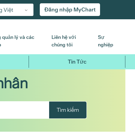
Đăng nhập MyChart
g Việt
 quản lý và các
Liên hệ với
Sự
p
chúng tôi
nghiệp
Tin Tức
nhân
Tìm kiếm