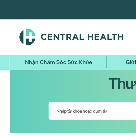
Bỏ
qua
nội
dung
chính
Nhận Chăm Sóc Sức Khỏe
Giới
Thư