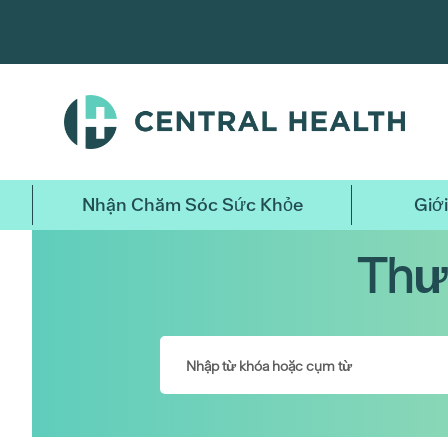
Bỏ
qua
nội
dung
chính
Nhận Chăm Sóc Sức Khỏe
Giới
Thư