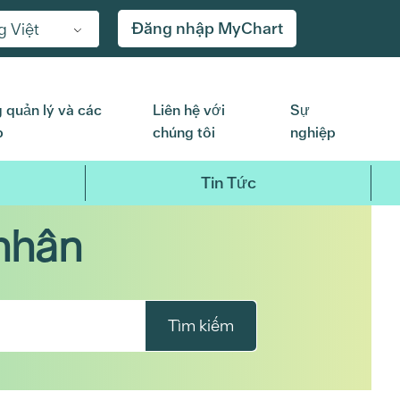
Đăng nhập MyChart
g Việt
 quản lý và các
Liên hệ với
Sự
p
chúng tôi
nghiệp
Tin Tức
nhân
Tìm kiếm