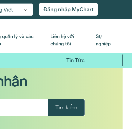
Đăng nhập MyChart
g Việt
 quản lý và các
Liên hệ với
Sự
p
chúng tôi
nghiệp
Tin Tức
nhân
Tìm kiếm