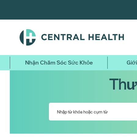
Bỏ
qua
nội
dung
chính
Nhận Chăm Sóc Sức Khỏe
Giới
Thư