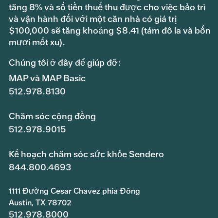
tăng 8% và số tiền thuế thu được cho việc bảo trì
và vận hành đối với một căn nhà có giá trị
$100,000 sẽ tăng khoảng $8.41 (tám đô la và bốn
mươi mốt xu).
Chúng tôi ở đây để giúp đỡ:
MAP và MAP Basic
512.978.8130
Chăm sóc cộng đồng
512.978.9015
Kế hoạch chăm sóc sức khỏe Sendero
844.800.4693
1111 Đường Cesar Chavez phía Đông
Austin, TX 78702
512.978.8000