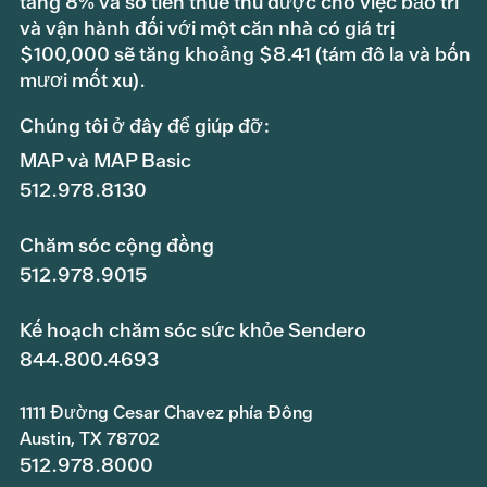
tăng 8% và số tiền thuế thu được cho việc bảo trì
và vận hành đối với một căn nhà có giá trị
$100,000 sẽ tăng khoảng $8.41 (tám đô la và bốn
mươi mốt xu).
Chúng tôi ở đây để giúp đỡ:
MAP và MAP Basic
512.978.8130
Chăm sóc cộng đồng
512.978.9015
Kế hoạch chăm sóc sức khỏe Sendero
844.800.4693
1111 Đường Cesar Chavez phía Đông
Austin, TX 78702
512.978.8000