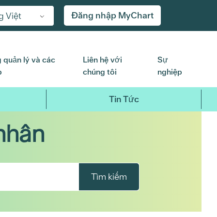
Đăng nhập MyChart
g Việt
 quản lý và các
Liên hệ với
Sự
p
chúng tôi
nghiệp
Tin Tức
nhân
Tìm kiếm