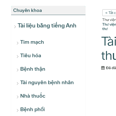
Chuyên khoa
< Tất 
Thư việ
Tài liệu bằng tiếng Anh
Thư việ
thư
Tà
Tim mạch
th
Tiêu hóa
Đã đ
Bệnh thận
Tài nguyên bệnh nhân
Nhà thuốc
Bệnh phổi