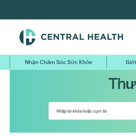
Bỏ
qua
nội
dung
chính
Nhận Chăm Sóc Sức Khỏe
Giới
Thư