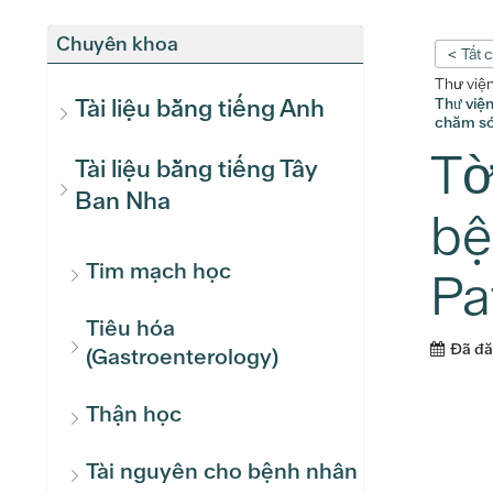
Chuyên khoa
< Tất 
Thư việ
Tài liệu bằng tiếng Anh
Thư việ
chăm só
Tờ
Tài liệu bằng tiếng Tây
Ban Nha
bệ
Tim mạch học
Pa
Tiêu hóa
Đã đ
(Gastroenterology)
Thận học
Tài nguyên cho bệnh nhân