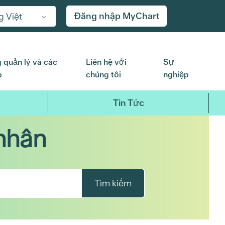
Đăng nhập MyChart
g Việt
 quản lý và các
Liên hệ với
Sự
p
chúng tôi
nghiệp
Tin Tức
nhân
Tìm kiếm