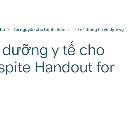
Nha
Tài nguyên cho bệnh nhân
Tờ rơi thông tin về dịch vụ
ỉ dưỡng y tế cho
pite Handout for