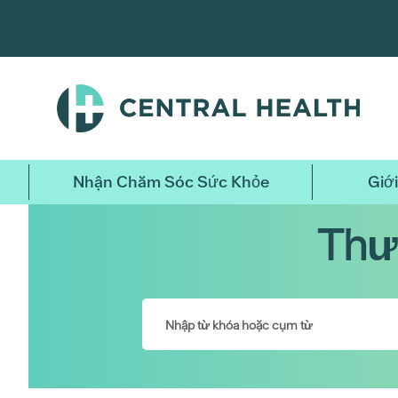
Bỏ
qua
nội
dung
chính
Nhận Chăm Sóc Sức Khỏe
Giới
Thư