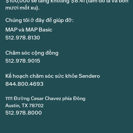
$100,000 sẽ tăng khoảng $8.41 (tám đô la và bốn
mươi mốt xu).
Chúng tôi ở đây để giúp đỡ:
MAP và MAP Basic
512.978.8130
Chăm sóc cộng đồng
512.978.9015
Kế hoạch chăm sóc sức khỏe Sendero
844.800.4693
1111 Đường Cesar Chavez phía Đông
Austin, TX 78702
512.978.8000