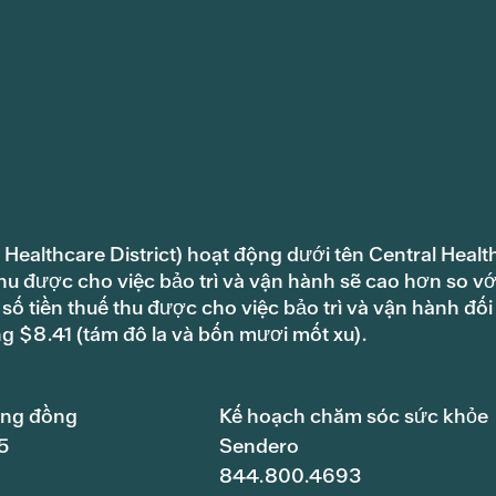
 Healthcare District) hoạt động dưới tên Central Healt
hu được cho việc bảo trì và vận hành sẽ cao hơn so vớ
ố tiền thuế thu được cho việc bảo trì và vận hành đối
ng $8.41 (tám đô la và bốn mươi mốt xu).
ộng đồng
Kế hoạch chăm sóc sức khỏe
5
Sendero
844.800.4693