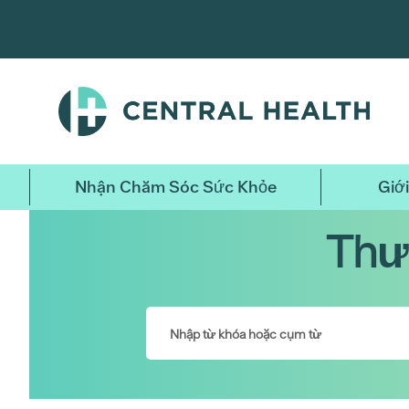
Bỏ
qua
nội
dung
chính
Nhận Chăm Sóc Sức Khỏe
Giới
Thư