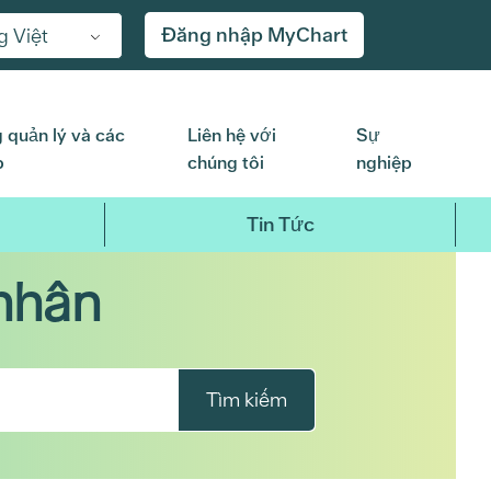
Đăng nhập MyChart
g Việt
 quản lý và các
Liên hệ với
Sự
p
chúng tôi
nghiệp
Tin Tức
nhân
Tìm kiếm