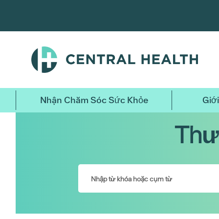
Bỏ
qua
nội
dung
chính
Nhận Chăm Sóc Sức Khỏe
Giới
Thư