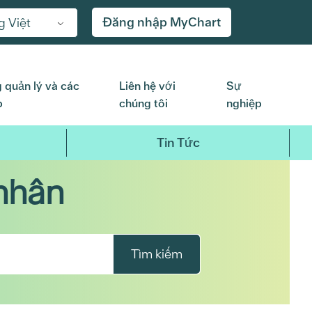
Đăng nhập MyChart
g Việt
 quản lý và các
Liên hệ với
Sự
p
chúng tôi
nghiệp
Tin Tức
nhân
Tìm kiếm