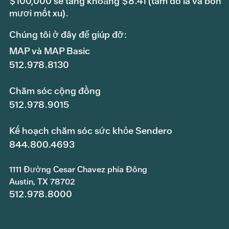
$100,000 sẽ tăng khoảng $8.41 (tám đô la và bốn
mươi mốt xu).
Chúng tôi ở đây để giúp đỡ:
MAP và MAP Basic
512.978.8130
Chăm sóc cộng đồng
512.978.9015
Kế hoạch chăm sóc sức khỏe Sendero
844.800.4693
1111 Đường Cesar Chavez phía Đông
Austin, TX 78702
512.978.8000