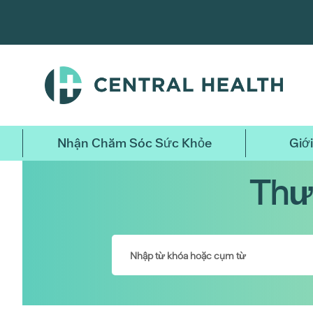
Bỏ
qua
nội
dung
chính
Nhận Chăm Sóc Sức Khỏe
Giới
Thư