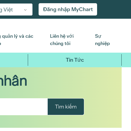
Đăng nhập MyChart
g Việt
 quản lý và các
Liên hệ với
Sự
p
chúng tôi
nghiệp
Tin Tức
nhân
Tìm kiếm