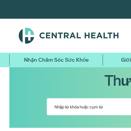
Bỏ
qua
nội
dung
chính
Nhận Chăm Sóc Sức Khỏe
Giới
Thư