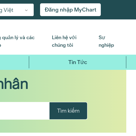
Đăng nhập MyChart
g Việt
 quản lý và các
Liên hệ với
Sự
p
chúng tôi
nghiệp
Tin Tức
nhân
Tìm kiếm