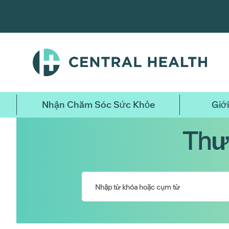
Bỏ
qua
nội
dung
chính
Nhận Chăm Sóc Sức Khỏe
Giới
Thư