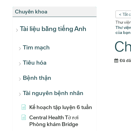
Chuyên khoa
< Tất 
Thư việ
Tài liệu bằng tiếng Anh
Thư việ
của bạn
Ch
Tim mạch
Đã đ
Tiêu hóa
Bệnh thận
Tài nguyên bệnh nhân
Kế hoạch tập luyện 6 tuần
Central Health Tờ rơi
Phòng khám Bridge