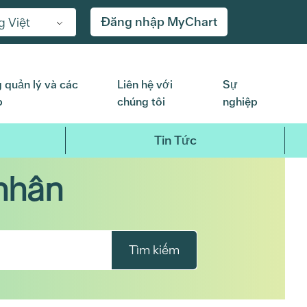
Đăng nhập MyChart
g Việt
 quản lý và các
Liên hệ với
Sự
p
chúng tôi
nghiệp
Tin Tức
nhân
Tìm kiếm