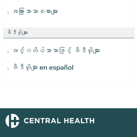
အခြားဘာသာစကားများ
ဗီဒီယိုများ
အင်္ဂလိပ်ဘာသာဖြင့် ဗီဒီယိုများ
ဗီဒီယိုများ en español