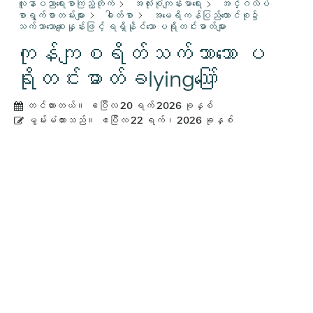
လူနာပညာရေးစာကြည့်တိုက်
အလုံးစုံကျန်းမာရေး
အင်္ဂလိပ်
စာရွက်စာတမ်းများ
ဓါတ်စာ
အမေရိကန်ပြည်ထောင်စု၌
သက်သာသောစျေးနှုန်းဖြင့် ရရှိနိုင်သော ပရိုတင်းဓာတ်များ
ကုန်ကျစရိတ်သက်သာသော ပ
ရိုတင်းဓာတ်ခlyingဪ
တင်ထားတယ်။
ဧပြီလ 20 ရက် 2026 ခုနှစ်
မွမ်းမံထားသည်။
ဧပြီလ 22 ရက်၊ 2026 ခုနှစ်