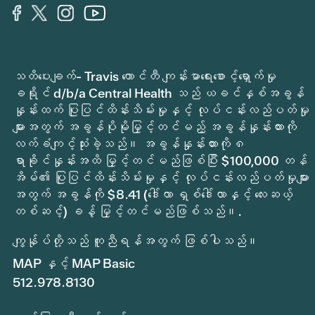
သတိပေးချက်- Travis ကောင်တီ ကျန်းမာရေးစောင့်ရှောက်မှု
ခရိုင် d/b/a Central Health သည် ယခင်နှစ်အခွန်
နှုန်းထက် ပြုပြင်ထိန်းသိမ်းမှုနှင့် လုပ်ငန်းလည်ပတ်မှု
များအတွက် အခွန်ပိုမိုမြှင့်တင်မည့် အခွန်နှုန်းထားကို
လက်ခံကျင့်သုံးခဲ့သည်။ အခွန်နှုန်းထားကို ၈
ရာခိုင်နှုန်းအထိ မြှင့်တင်မည်ဖြစ်ပြီး $100,000 တန်
အိမ်၏ ပြုပြင်ထိန်းသိမ်းမှုနှင့် လုပ်ငန်းလည်ပတ်မှုများ
အတွက် အခွန်ကို $8.41 (ဒေါ်လာ ရှစ်ဒေါ်လာနှင့် လေးဆယ့်
တစ်ဆင့်) ခန့် မြှင့်တင်မည်ဖြစ်သည်။.
ကျွန်ုပ်တို့သည် ကူညီရန်အတွက် ဖြစ်ပါသည်။
MAP နှင့် MAP Basic
512.978.8130