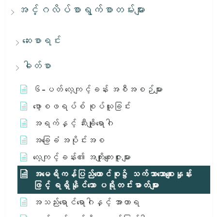
အင်္ဂလိပ်စာရွက်စာတမ်းများ
ဆေးစာရင်း
ဓါတ်စာ
၆-ပတ် လေ့ကျင့်ခန်း အစီအစဉ်များ
ဖော့စဖရပ်စ် စုပ်ယူခြင်း
အရက်နှင့် ဆီးချိုရောဂါ
အခြေခံ အပိုင်းအစ
လေ့ကျင့်ခန်း၏ အကျိုးကျေးဇူးများ
အမေရိကန်ပြည်ထောင်စု၌ သက်သာသောစျေးနှုန်း
ဖြင့် ရရှိနိုင်သော ပရိုတင်းဓာတ်များ
အသည်းရောင်ရောဂါနှင့် အာဟာရ