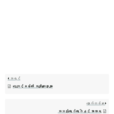
အရင်
လေ့ကျင့်ခန်း၏ အကျိုးကျေးဇူးများ
နောက်တစ်ခု
အသည်းရောင်ရောဂါနှင့် အာဟာရ