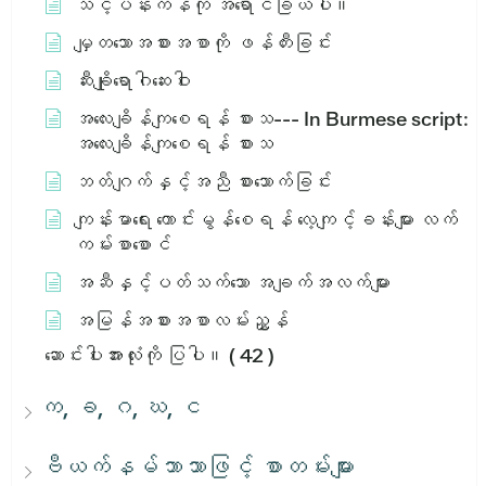
သင့်ပန်းကန်ကို အရောင်ခြယ်ပါ။
မျှတသောအစားအစာကို ဖန်တီးခြင်း
ဆီးချိုရောဂါဆေးဝါး
အ​လေး​ချိန်​ကျ​စေ​ရန်​ စား​သ​ --- In Burmese script:
အ​လေး​ချိန်​ကျ​စေ​ရန်​ စား​သ​
ဘတ်ဂျက်နှင့်အညီ စားသောက်ခြင်း
ကျန်းမာရေး ကောင်းမွန်စေရန် လေ့ကျင့်ခန်းများ လက်
ကမ်းစာစောင်
အဆီနှင့်ပတ်သက်သော အချက်အလက်များ
အမြန်အစားအစာလမ်းညွှန်
ဆောင်းပါးအားလုံးကို ပြပါ။
( 42 )
က, ခ, ဂ, ဃ, င
ဗီယက်နမ်ဘာသာဖြင့် စာတမ်းများ