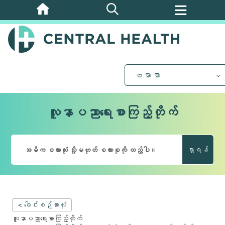
အဓိက
အကြောင်းအရာ
သို့
ကျော်သွား
ပါ။
ဗမာစာ
လူနာပညာရေးစာကြည့်တိုက်
ရှာရန်
< ခေါင်းစဉ်အားလုံး
လူနာပညာရေးစာကြည့်တိုက်