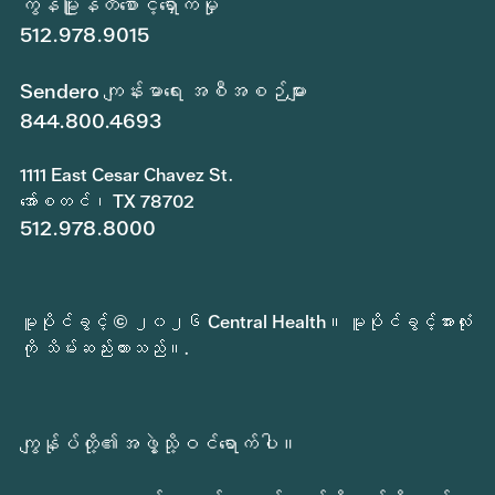
ကွန်မြူနတီစောင့်ရှောက်မှု
512.978.9015
Sendero ကျန်းမာရေး အစီအစဉ်များ
844.800.4693
1111 East Cesar Chavez St.
အော်စတင်၊ TX 78702
512.978.8000
မူပိုင်ခွင့် © ၂၀၂၆ Central Health။ မူပိုင်ခွင့်အားလုံး
ကို သိမ်းဆည်းထားသည်။.
ကျွန်ုပ်တို့၏အဖွဲ့သို့ဝင်ရောက်ပါ။