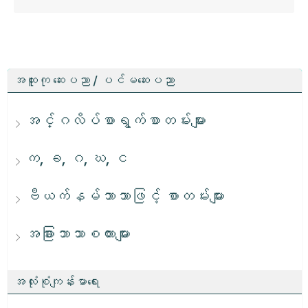
အထူးကု ဆေးပညာ / ပင်မဆေးပညာ
အင်္ဂလိပ်စာရွက်စာတမ်းများ
က, ခ, ဂ, ဃ, င
ဗီယက်နမ်ဘာသာဖြင့် စာတမ်းများ
အခြားဘာသာစကားများ
အလုံးစုံကျန်းမာရေး