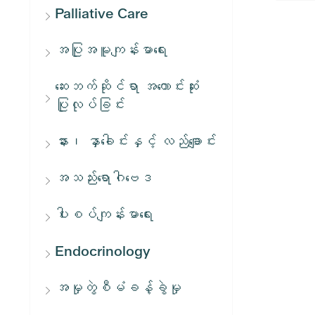
Palliative Care
အပြုအမူကျန်းမာရေး
ဆေးဘက်ဆိုင်ရာ အကောင်းဆုံး
ပြုလုပ်ခြင်း
နား၊ နှာခေါင်းနှင့် လည်ချောင်း
အသည်းရောဂါဗေဒ
ပါးစပ်ကျန်းမာရေး
Endocrinology
အမှုတွဲစီမံခန့်ခွဲမှု