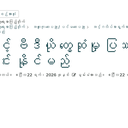
းစဉ်အားလုံး
ေးစာကြည့်တိုက်
ေးစာကြည့်တိုက်
အထူးကု ဆေးပညာ / ပင်မဆေးပညာ
အင်္ဂလိပ်စာရွက်စာတ
ည်း
် ဗီဒီယို တွေ့ဆုံမှု ပြဿ
င်း နိုင်မည်
ားတယ်။
ဧပြီလ 22 ရက်၊ 2026 ခုနှစ်
မွမ်းမံထားသည်။
ဧပြီလ 22 