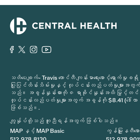
သတိပေးချက်- Travis ကောင်တီ ကျန်းမာရေးစောင့်ရှောက်မှ
ပြုပြင်ထိန်းသိမ်းမှုနှင့် လုပ်ငန်းလည်ပတ်မှုများအတွက် 
သည်။ အခွန်နှုန်းထားကို ၈ ရာခိုင်နှုန်းအထိ မြှင့်တင်
လုပ်ငန်းလည်ပတ်မှုများအတွက် အခွန်ကို $8.41 (ဒေါ်လာ 
ဖြစ်သည်။.
ကျွန်ုပ်တို့သည် ကူညီရန်အတွက် ဖြစ်ပါသည်။
MAP နှင့် MAP Basic
ကွန်မြူနတီစောင့
512.978.8130
512.978.901