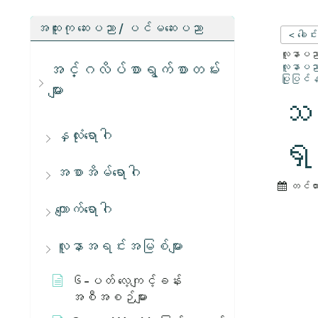
အထူးကု ဆေးပညာ / ပင်မဆေးပညာ
< ခေါင်
လူနာပညာရ
အင်္ဂလိပ်စာရွက်စာတမ်း
လူနာပညာရ
ပြုပြင်န
များ
သင့
နှလုံးရောဂါ
ရှ
အစာအိမ်ရောဂါ
တင်ထ
ကျောက်ရောဂါ
လူနာအရင်းအမြစ်များ
၆-ပတ် လေ့ကျင့်ခန်း
အစီအစဉ်များ