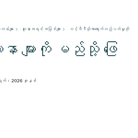
မ်းများ
လူနာအရင်းအမြစ်များ
သင့်ဗီဒီယိုလာရောက်လည်ပတ်မှုကို
နာ များကို မည်သို့ ဖြေ
ရက်၊ 2026 ခုနှစ်