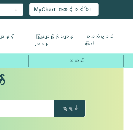
MyChart အကောင့်ဝင်ပါ။
ျားနှင့်
ကြှနျုပျတို့ကိုဆကျသှ
အသက်မွေးဝမ်း
ယျရနျ
ကြောင်း
သတင်း
်
ရှာရန်