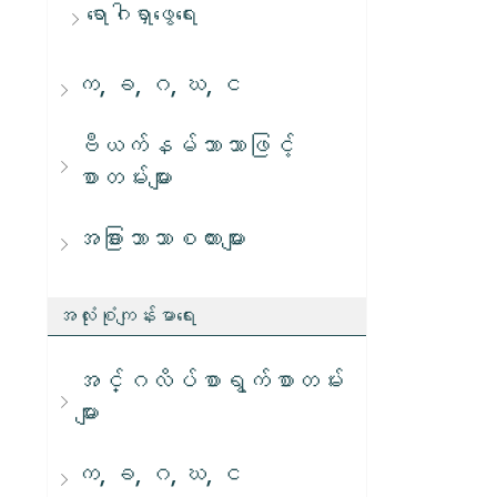
ရောဂါရှာဖွေရေး
က, ခ, ဂ, ဃ, င
ဗီယက်နမ်ဘာသာဖြင့်
စာတမ်းများ
အခြားဘာသာစကားများ
အလုံးစုံကျန်းမာရေး
အင်္ဂလိပ်စာရွက်စာတမ်း
များ
က, ခ, ဂ, ဃ, င