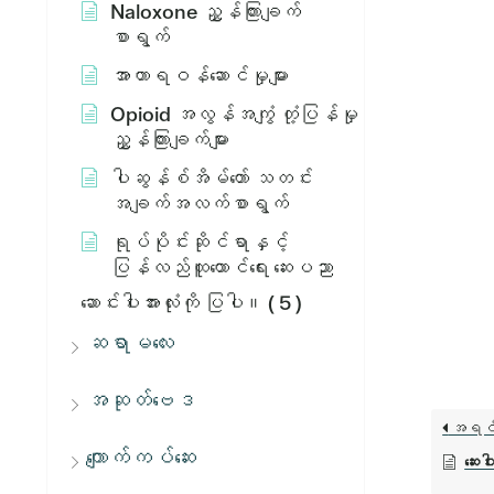
Naloxone ညွှန်ကြားချက်
စာရွက်
အာဟာရဝန်ဆောင်မှုများ
Opioid အလွန်အကျွံ တုံ့ပြန်မှု
ညွှန်ကြားချက်များ
ပါဆွန်စ်အိမ်တော် သတင်း
အချက်အလက်စာရွက်
ရုပ်ပိုင်းဆိုင်ရာနှင့်
ပြန်လည်ထူထောင်ရေး ဆေးပညာ
ဆောင်းပါးအားလုံးကို ပြပါ။
( 5 )
ဆရာမလေး
အဆုတ်ဗေဒ
အရင
ကျောက်ကပ်ဆေး
ဆေးဝ