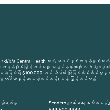
ုခရိုင် d/b/a Central Health သည် ယခင်နှစ်အခွန်နှုန်းထက်
အခွန်ပိုမိုမြှင့်တင်မည့် အခွန်နှုန်းထားကို လက်ခံကျင့်သုံး
မည်ဖြစ်ပြီး $100,000 တန် အိမ်၏ ပြုပြင်ထိန်းသိမ်းမှုနှင့
ရှစ်ဒေါ်လာနှင့် လေးဆယ့်တစ်ဆင့်) ခန့် မြှင့်တင်မည်
်ရှောက်မှု
Sendero ကျန်းမာရေး အစီအစဉ်မျ
5
844.800.4693