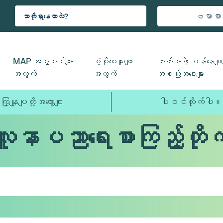
ဗမာစာ
MAP အဖွဲ့ဝင်များ
ပံ့ပိုးပေးသူများ
ဘုတ်အဖွဲ့ မန်နေဂျာမ
အတွက်
အတွက်
အစည်းအဝေးများ
ကြှနျုပျတို့အကွောငျး
ပါဝင်လိုက်ပါ။
လူနာပညာရေးစာကြည့်တိုက