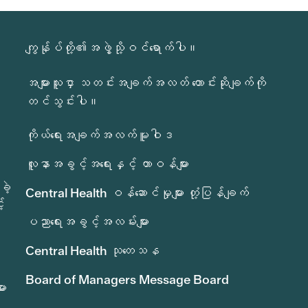
ကျွန်ုပ်တို့၏အဖွဲ့သို့ဝင်ရောက်ပါ။
အများသူငှာ သတင်းအချက်အလတ် တောင်းဆိုချက်ကို
တင်သွင်းပါ။
ကိုယ်ရေးအချက်အလက်မူဝါဒ
လူနာအခွင့်အရေးနှင့် တာဝန်များ
ခဲ့
Central Health ဝန်ဆောင်မှုများ တုံ့ပြန်ချက်
်
ပညာရေးအခွင့်အလမ်းများ
Central Health သုတေသန
Board of Managers Message Board
ား