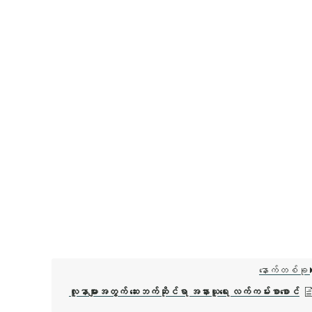
နောက်တစ်ခု
လူနာများအတွက် ဆေးဘက်ဆိုင်ရာ အနားယူရေး လက်ကမ်းစာစောင်