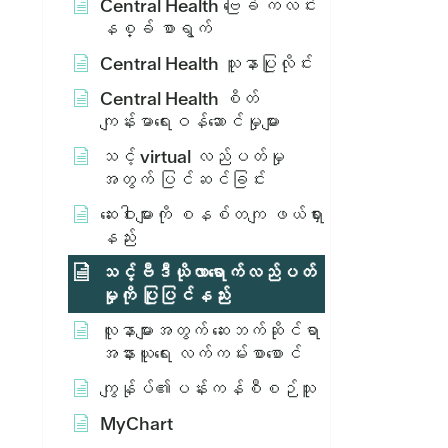
Central Health ဗြေခ် ကလင်း
နစ္ခ် စာရွက်
Central Health သူနာပြုလိုင်း
Central Health စိတ်
ကျန်းမာရေးဝန်ဆောင်မှုများ
သင့် virtual လည်ပတ်မှု
အတွက် ပြင်ဆင်ခြင်း
ဆေးဝါးများကို စနစ်တကျ ဖယ်ရှား
နည်း
သင့်ဗီဒီယိုလာရောက်လည်ပတ်
မှုကို ပြုပြင်နည်း
လူနာများအတွက် ဆေးဘက်ဆိုင်ရာ
အနားယူရေး လက်ကမ်းစာစောင်
ကျွန်ုပ်၏ပန်းကန်စီစဉ်သူ
MyChart