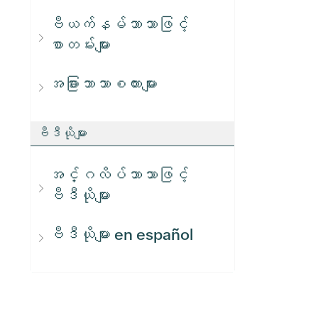
ဗီယက်နမ်ဘာသာဖြင့်
စာတမ်းများ
အခြားဘာသာစကားများ
ဗီဒီယိုများ
အင်္ဂလိပ်ဘာသာဖြင့်
ဗီဒီယိုများ
ဗီဒီယိုများ en español