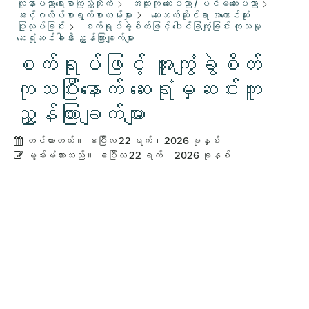
လူနာပညာရေးစာကြည့်တိုက်
အထူးကု ဆေးပညာ / ပင်မဆေးပညာ
အင်္ဂလိပ်စာရွက်စာတမ်းများ
ဆေးဘက်ဆိုင်ရာ အကောင်းဆုံး
ပြုလုပ်ခြင်း
စက်ရုပ်ခွဲစိတ်ဖြင့် ပေါင်ခြံကျွံခြင်း ကုသမှု
ဆေးရုံဆင်းခါနီး ညွှန်ကြားချက်များ
စက်ရုပ်ဖြင့် အူကျွံခွဲစိတ်
ကုသပြီးနောက် ဆေးရုံမှဆင်းကူ
ညွှန်ကြားချက်များ
တင်ထားတယ်။
ဧပြီလ 22 ရက်၊ 2026 ခုနှစ်
မွမ်းမံထားသည်။
ဧပြီလ 22 ရက်၊ 2026 ခုနှစ်