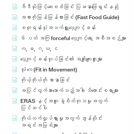
ဗီဒီယိုဖြင့်ဆေးစစ်ခြင်း ပြဿနာဖြေရှင်းနည်း
အစာကိုမြန်မြန်စားခြင်း (Fast Food Guide)
စတုရန်းပုံအသက်ရှူလေ့ကျင့်ခန်း
၆ ပတ် အကြ forceful လေ့ကျင့်ရေး အစီအစဉ်များ
က, ခ, ဂ, ဃ, င
လေ့ကျင့်ခန်းလုပ်ခြင်း၏ အကျိုးကျေးဇူးများ
လုံ ကေ (Fit in Movement)
ကိုယ့်ကိုယ်ကို စာနာခြင်း
အပြင်ထွက်စားသောက်သည့်အခါ သိကောင်းစရာများ
ERAS နှင့်အတူ ခွဲစိတ်ကုသမှုအတွက်
ပြင်ဆင်ပါ
ကိုယ်လက်လှုပ်ရှားမှုအတွက် အွန်လိုင်း
အရင်းအမြစ်များ