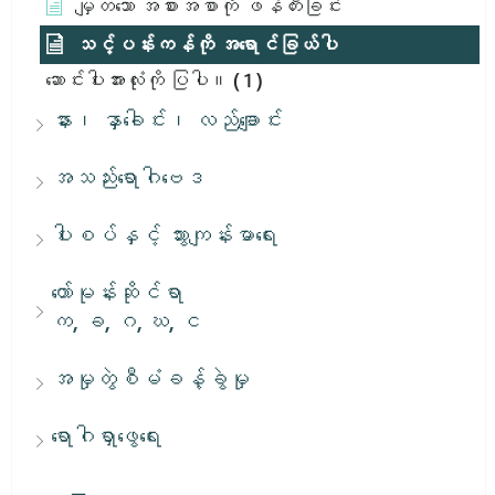
မျှတသော အစားအစာကို ဖန်တီးခြင်း
သင့်ပန်းကန်ကို အရောင်ခြယ်ပါ
ဆောင်းပါးအားလုံးကို ပြပါ။
( 1 )
နား၊ နှာခေါင်း၊ လည်ချောင်း
အသည်းရောဂါဗေဒ
ပါးစပ်နှင့် သွားကျန်းမာရေး
ဟော်မုန်းဆိုင်ရာ
က, ခ, ဂ, ဃ, င
အမှုတွဲစီမံခန့်ခွဲမှု
ရောဂါရှာဖွေရေး