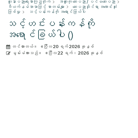
လူနာပညာရေးစာကြည့်တိုက်
အထူးကု ဆေးပညာ / ပင်မဆေးပညာ
ဗီယက်နမ်ဘာသာဖြင့် စာတမ်းများ
ဆေးပညာဆိုင်ရာ အကောင်းဆုံး
ဖြစ်မှု
သင့်ပန်းကန်ကို အရောင်ခြယ်ပါ
သင့်ဟင်းပန်းကန်ကို
အရောင်ခြယ်ပါ ()
တင်ထားတယ်။
ဧပြီလ 20 ရက် 2026 ခုနှစ်
မွမ်းမံထားသည်။
ဧပြီလ 22 ရက်၊ 2026 ခုနှစ်