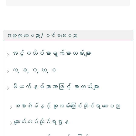
အထူးကု ဆေးပညာ / ပင်မဆေးပညာ
အင်္ဂလိပ်စာရွက်စာတမ်းများ
က, ခ, ဂ, ဃ, င
ဗီယက်နမ်ဘာသာဖြင့် စာတမ်းများ
အစာအိမ်နှင့် အူလမ်းကြောင်းဆိုင်ရာ ဆေးပညာ
ကျောက်ကပ်ဆိုင်ရာဌာန