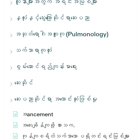
လူနာများအတွက် အရင်းအမြစ်များ
နှလုံးနှင့်သွေးကြောဆိုင်ရာဆေးပညာ
အဆုတ်ရောဂါအထူးကု (Pulmonology)
သက်သာရာကုထုံး
စွမ်းဆောင်ရည်ကျန်းမာရေး
ဆေးဆိုင်
ဆေးပညာဆိုင်ရာ အကောင်းဆုံးဖြစ်မှု
အ​ancement
အ​လေး​ချိန်​ကျ​ဖို့​ စား​သ​က​.
ကုန်ကျစရိတ်သက်သာသော ပရိုတင်းရင်းမြစ်များ