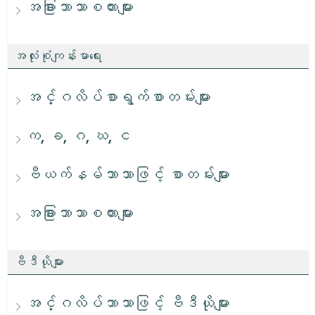
အခြားဘာသာစကားများ
အလုံးစုံကျန်းမာရေး
အင်္ဂလိပ်စာရွက်စာတမ်းများ
က, ခ, ဂ, ဃ, င
ဗီယက်နမ်ဘာသာဖြင့် စာတမ်းများ
အခြားဘာသာစကားများ
ဗီဒီယိုများ
အင်္ဂလိပ်ဘာသာဖြင့် ဗီဒီယိုများ