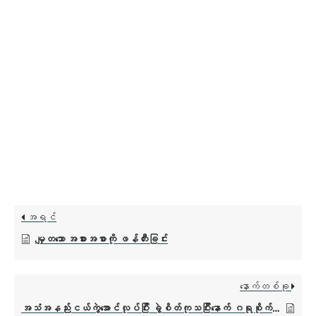
အရင်
မျှတသော အစားအစာကို ဖန်တီးခြင်း
နောက်တစ်ခု
အသံအနည်းငယ်ကွဲအောင်လုပ်ပြီး ခွဲစိတ်ကုသပြီးနောက် ဂရုစိုက်နည်း (Tonsillectomy Post-Surgery Care)