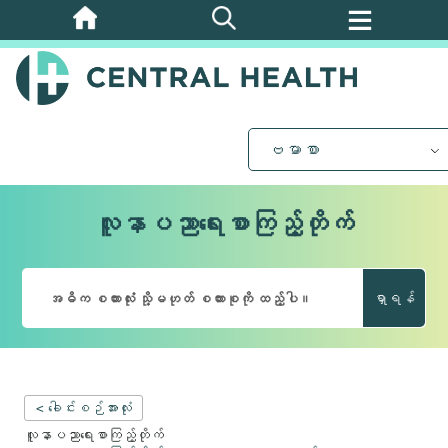
အဓိက
အကြောင်းအရာ
သို့
ကျော်သွား
ပါ။
ဗမာစာ
လူနာပညာရေးစာကြည့်တိုက်
ရှာရန်
< ခေါင်းစဉ်အားလုံး
လူနာပညာရေးစာကြည့်တိုက်