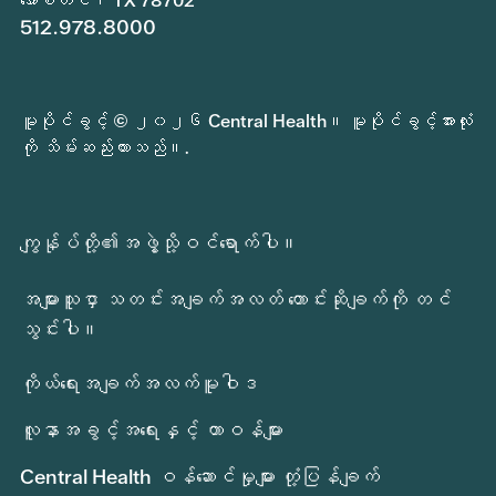
အော်စတင်၊ TX 78702
512.978.8000
မူပိုင်ခွင့် © ၂၀၂၆ Central Health။ မူပိုင်ခွင့်အားလုံး
ကို သိမ်းဆည်းထားသည်။.
ကျွန်ုပ်တို့၏အဖွဲ့သို့ဝင်ရောက်ပါ။
အများသူငှာ သတင်းအချက်အလတ် တောင်းဆိုချက်ကို တင်
သွင်းပါ။
ကိုယ်ရေးအချက်အလက်မူဝါဒ
လူနာအခွင့်အရေးနှင့် တာဝန်များ
Central Health ဝန်ဆောင်မှုများ တုံ့ပြန်ချက်