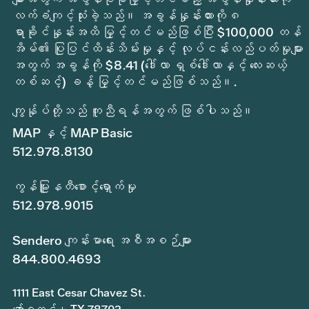
လက်ခံကျင့်သုံးခဲ့သည်။ အခွန်နှုန်းထားကို ၈
ရာခိုင်နှုန်းအထိ မြှင့်တင်မည်ဖြစ်ပြီး $100,000 တန်
အိမ်၏ ပြုပြင်ထိန်းသိမ်းမှုနှင့် လုပ်ငန်းလည်ပတ်မှုများ
အတွက် အခွန်ကို $8.41 (ဒေါ်လာ ရှစ်ဒေါ်လာနှင့် လေးဆယ့်
တစ်ဆင့်) ခန့် မြှင့်တင်မည်ဖြစ်သည်။.
ကျွန်ုပ်တို့သည် ကူညီရန်အတွက် ဖြစ်ပါသည်။
MAP နှင့် MAP Basic
512.978.8130
ကွန်မြူနတီစောင့်ရှောက်မှု
512.978.9015
Sendero ကျန်းမာရေး အစီအစဉ်များ
844.800.4693
1111 East Cesar Chavez St.