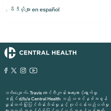
ဗီဒီယိုများ en español
သတိပေးချက်- Travis ကောင်တီ ကျန်းမာရေးစောင့်ရှောက်မှု
ခရိုင် d/b/a Central Health သည် ယခင်နှစ်အခွန်
နှုန်းထက် ပြုပြင်ထိန်းသိမ်းမှုနှင့် လုပ်ငန်းလည်ပတ်မှု
များအတွက် အခွန်ပိုမိုမြှင့်တင်မည့် အခွန်နှုန်းထားကို