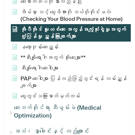
ဆေးစာတံဆိပ်ကို နားလည်နည်း
အိမ်မှာ သင့် သွေးဖိအားကို ဘယ်လိုတိုင်းမလဲ
(Checking Your Blood Pressure at Home)
အိုပီအိုဒ် မူးယစ်ဆေး အလွန်အကျွံသုံးစွဲမှုအတွက်
တုံ့ပြန်မှု ညွှန်ကြားချက်များ
နလော့ဇုန်းဆေးညွှန်း
**ဆီးချိုရောဂါအတွက် ထိုးဆေးများ**
ဆီးချိုရောဂါဆေးဝါးများ
PAP ဆေးဝါးများ ပြန်လည်ဖြည့်သွင်းရန် လမ်းညွှန်
ချက်များ
သွေးတွင်းသကြားဓာတ်မှတ်တမ်း
ဆေးဘက်ဆိုင်ရာ ဆီမွမ်းမဲ (Medical
Optimization)
အသံ၊ နှာခေါင်းနှင့် လည်ချောင်း