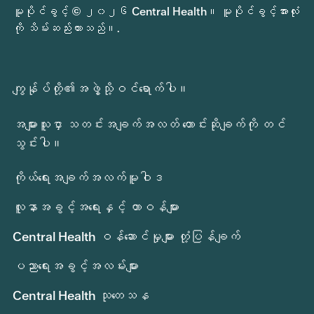
မူပိုင်ခွင့် © ၂၀၂၆ Central Health။ မူပိုင်ခွင့်အားလုံး
ကို သိမ်းဆည်းထားသည်။.
ကျွန်ုပ်တို့၏အဖွဲ့သို့ဝင်ရောက်ပါ။
အများသူငှာ သတင်းအချက်အလတ် တောင်းဆိုချက်ကို တင်
သွင်းပါ။
ကိုယ်ရေးအချက်အလက်မူဝါဒ
လူနာအခွင့်အရေးနှင့် တာဝန်များ
Central Health ဝန်ဆောင်မှုများ တုံ့ပြန်ချက်
ပညာရေးအခွင့်အလမ်းများ
Central Health သုတေသန