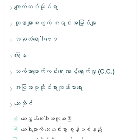
ကျောက်ကပ်ဆိုင်ရာ
လူနာများအတွက် အရင်းအမြစ်များ
အဆုတ်ရောဂါဗေဒ
ခြေန
သက်သာပျောက်ကင်းရေး စောင့်ရှောက်မှု (C.C.)
အပြုအမူဆိုင်ရာကျန်းမာရေး
ဆေးဆိုင်
ဆေးညွှန်းဆေးဝါးအကူအညီ
ဆေးဝါးများကို ဘေးကင်းစွာ စွန့်ပစ်နည်း