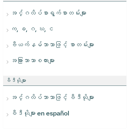
အင်္ဂလိပ်စာရွက်စာတမ်းများ
က, ခ, ဂ, ဃ, င
ဗီယက်နမ်ဘာသာဖြင့် စာတမ်းများ
အခြားဘာသာစကားများ
ဗီဒီယိုများ
အင်္ဂလိပ်ဘာသာဖြင့် ဗီဒီယိုများ
ဗီဒီယိုများ en español