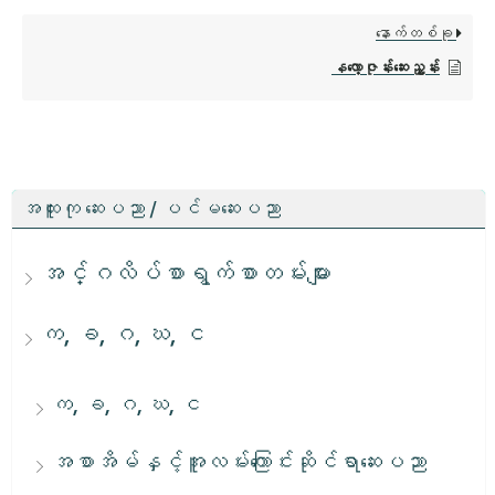
နောက်တစ်ခု
နလော့ဇုန်းဆေးညွှန်း
အထူးကု ဆေးပညာ / ပင်မဆေးပညာ
အင်္ဂလိပ်စာရွက်စာတမ်းများ
က, ခ, ဂ, ဃ, င
က, ခ, ဂ, ဃ, င
အစာအိမ်နှင့်အူလမ်းကြောင်းဆိုင်ရာဆေးပညာ