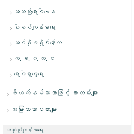
အသည်းရောဂါဗေဒ
ပါးစပ်ကျန်းမာရေး
အင်ဒိုခရိုင်းနော်လ
က, ခ, ဂ, ဃ, င
ရောဂါရှာဖွေရေး
ဗီယက်နမ်ဘာသာဖြင့် စာတမ်းများ
အခြားဘာသာစကားများ
အလုံးစုံကျန်းမာရေး