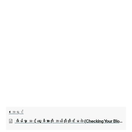
အရင်
အိမ်မှာ သင့် သွေးဖိအားကို ဘယ်လိုတိုင်းမလဲ (Checking Your Blood Pressure at Home)