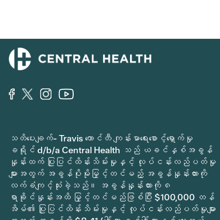
သတိပေးချက်- Travis ကောင်တီ ကျန်းမာရေးစောင့်ရှောက်မှု
ခရိုင် d/b/a Central Health သည် ယခင်နှစ်အခွန်
နှုန်းထက် ပြုပြင်ထိန်းသိမ်းမှုနှင့် လုပ်ငန်းလည်ပတ်မှု
များအတွက် အခွန်ပိုမိုမြှင့်တင်မည့် အခွန်နှုန်းထားကို
လက်ခံကျင့်သုံးခဲ့သည်။ အခွန်နှုန်းထားကို ၈
ရာခိုင်နှုန်းအထိ မြှင့်တင်မည်ဖြစ်ပြီး $100,000 တန်
အိမ်၏ ပြုပြင်ထိန်းသိမ်းမှုနှင့် လုပ်ငန်းလည်ပတ်မှုများ