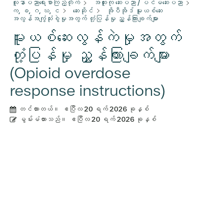
လူနာပညာရေးစာကြည့်တိုက်
အထူးကု ဆေးပညာ / ပင်မဆေးပညာ
က, ခ, ဂ, ဃ, င
ဆေးဆိုင်
အိုပီအိုဒ် မူးယစ်ဆေး
အလွန်အကျွံသုံးစွဲမှုအတွက် တုံ့ပြန်မှု ညွှန်ကြားချက်များ
မူးယစ်ဆေးလွန်ကဲမှုအတွက်
တုံ့ပြန်မှု ညွှန်ကြားချက်များ
(Opioid overdose
response instructions)
တင်ထားတယ်။
ဧပြီလ 20 ရက် 2026 ခုနှစ်
မွမ်းမံထားသည်။
ဧပြီလ 20 ရက် 2026 ခုနှစ်