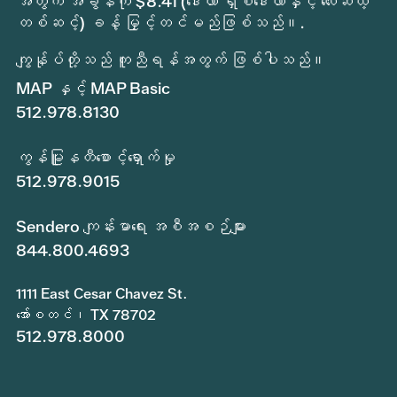
အတွက် အခွန်ကို $8.41 (ဒေါ်လာ ရှစ်ဒေါ်လာနှင့် လေးဆယ့်
တစ်ဆင့်) ခန့် မြှင့်တင်မည်ဖြစ်သည်။.
ကျွန်ုပ်တို့သည် ကူညီရန်အတွက် ဖြစ်ပါသည်။
MAP နှင့် MAP Basic
512.978.8130
ကွန်မြူနတီစောင့်ရှောက်မှု
512.978.9015
Sendero ကျန်းမာရေး အစီအစဉ်များ
844.800.4693
1111 East Cesar Chavez St.
အော်စတင်၊ TX 78702
512.978.8000